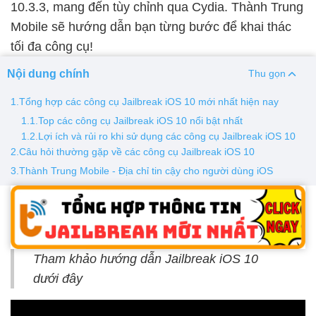
10.3.3, mang đến tùy chỉnh qua Cydia. Thành Trung
Mobile sẽ hướng dẫn bạn từng bước để khai thác
Thay pin
tối đa công cụ!
Pin iPhone
Pin Samsumg
Pin Oppo
Pin Xiaomi
Nội dung chính
Pin Realme
Thu gọn
Thay vỏ
1.Tổng hợp các công cụ Jailbreak iOS 10 mới nhất hiện nay
1.1.Top các công cụ Jailbreak iOS 10 nổi bật nhất
Vỏ iPhone
Vỏ Samsung
Vỏ Xiaomi
Vỏ Oppo
1.2.Lợi ích và rủi ro khi sử dụng các công cụ Jailbreak iOS 10
Vỏ Huawei
Vỏ Vivo
2.Câu hỏi thường gặp về các công cụ Jailbreak iOS 10
3.Thành Trung Mobile - Địa chỉ tin cậy cho người dùng iOS
Tham khảo hướng dẫn Jailbreak iOS 10
dưới đây