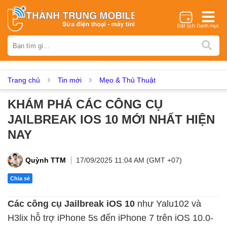
Thương hiệu
iPhone
Samsung
Oppo
Xiaomi
Realme
Vivo
Vsmart
Huawei
Nokia
Google Pixel
OnePlus
Trang chủ
Tin mới
Mẹo & Thủ Thuật
Asus
Sony
Vertu
LG
Tecno
KHÁM PHÁ CÁC CÔNG CỤ
Dịch vụ sửa chữa
JAILBREAK IOS 10 MỚI NHẤT HIỆN
Thay màn hình
Thay pin
Ép kính
Thay camera
NAY
Thay loa
Thay kính lưng
Thay vỏ
Thay chân sạc
Thay mic
Thay rung
Thay main
Unlock - Mở Khoá
Quỳnh TTM
17/09/2025 11:04 AM (GMT +07)
Thay màn hình
Chia sẻ
Màn hình iPhone
Màn hình Samsung
Màn hình Oppo
Các công cụ Jailbreak iOS 10
như Yalu102 và
Màn hình Xiaomi
Màn hình Realme
Màn hình Vivo
H3lix hỗ trợ iPhone 5s đến iPhone 7 trên iOS 10.0-
Màn hình Vsmart
Màn hình Google Pixel