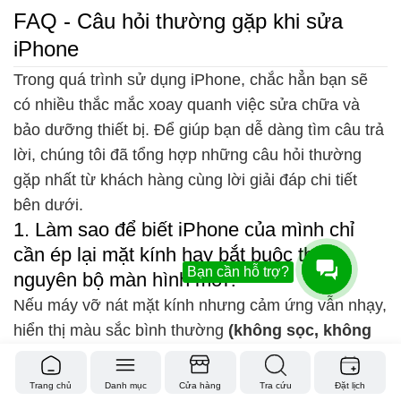
FAQ - Câu hỏi thường gặp khi sửa
iPhone
Trong quá trình sử dụng iPhone, chắc hẳn bạn sẽ
có nhiều thắc mắc xoay quanh việc sửa chữa và
bảo dưỡng thiết bị. Để giúp bạn dễ dàng tìm câu trả
lời, chúng tôi đã tổng hợp những câu hỏi thường
gặp nhất từ khách hàng cùng lời giải đáp chi tiết
bên dưới.
1. Làm sao để biết iPhone của mình chỉ
cần ép lại mặt kính hay bắt buộc thay
Bạn cần hỗ trợ?
nguyên bộ màn hình mới?
Nếu máy vỡ nát mặt kính nhưng cảm ứng vẫn nhạy,
hiển thị màu sắc bình thường
(không sọc, không
đốm đen, không chớp nháy)
, bạn chỉ cần
ép kính
.
Nếu cảm ứng liệt theo vùng hoặc màn hình
tối đen,
Trang chủ
Danh mục
Cửa hàng
Tra cứu
Đặt lịch