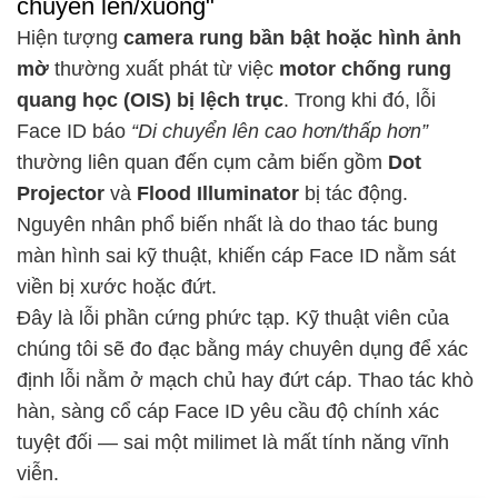
chuyển lên/xuống"
Hiện tượng
camera rung bần bật hoặc hình ảnh
mờ
thường xuất phát từ việc
motor chống rung
quang học (OIS) bị lệch trục
. Trong khi đó, lỗi
Face ID báo
“Di chuyển lên cao hơn/thấp hơn”
thường liên quan đến cụm cảm biến gồm
Dot
Projector
và
Flood Illuminator
bị tác động.
Nguyên nhân phổ biến nhất là do thao tác bung
màn hình sai kỹ thuật, khiến cáp Face ID nằm sát
viền bị xước hoặc đứt.
Đây là lỗi phần cứng phức tạp. Kỹ thuật viên của
chúng tôi sẽ đo đạc bằng máy chuyên dụng để xác
định lỗi nằm ở mạch chủ hay đứt cáp. Thao tác khò
hàn, sàng cổ cáp Face ID yêu cầu độ chính xác
tuyệt đối — sai một milimet là mất tính năng vĩnh
viễn.