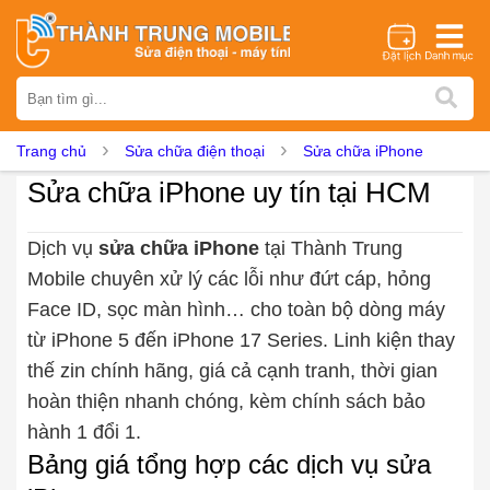
Thương hiệu
iPhone
Samsung
Oppo
Xiaomi
Realme
Vivo
Trang chủ
Sửa chữa điện thoại
Sửa chữa iPhone
Vsmart
Huawei
Nokia
Google Pixel
OnePlus
Sửa chữa iPhone uy tín tại HCM
Asus
Sony
Vertu
LG
Tecno
Dịch vụ sửa chữa
Dịch vụ
sửa chữa iPhone
tại Thành Trung
Mobile chuyên xử lý các lỗi như đứt cáp, hỏng
Thay màn hình
Thay pin
Ép kính
Thay camera
Face ID, sọc màn hình… cho toàn bộ dòng máy
Thay loa
Thay kính lưng
Thay vỏ
Thay chân sạc
từ iPhone 5 đến iPhone 17 Series. Linh kiện thay
Thay mic
Thay rung
Thay main
Unlock - Mở Khoá
thế zin chính hãng, giá cả cạnh tranh, thời gian
Thay màn hình
hoàn thiện nhanh chóng, kèm chính sách bảo
Màn hình iPhone
Màn hình Samsung
Màn hình Oppo
hành 1 đổi 1.
Màn hình Xiaomi
Màn hình Realme
Màn hình Vivo
Bảng giá tổng hợp các dịch vụ sửa
Màn hình Vsmart
Màn hình Google Pixel