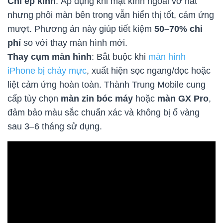
Chỉ ép kính
: Áp dụng khi mặt kính ngoài vỡ nát
nhưng phôi màn bên trong vẫn hiển thị tốt, cảm ứng
mượt. Phương án này giúp tiết kiệm
50–70% chi
phí
so với thay màn hình mới.
Thay cụm màn hình
: Bắt buộc khi
màn hình
iPhone bị chảy mực
, xuất hiện sọc ngang/dọc hoặc
liệt cảm ứng hoàn toàn. Thành Trung Mobile cung
cấp tùy chọn
màn zin bóc máy
hoặc
màn GX Pro
,
đảm bảo màu sắc chuẩn xác và không bị ố vàng
sau 3–6 tháng sử dụng.