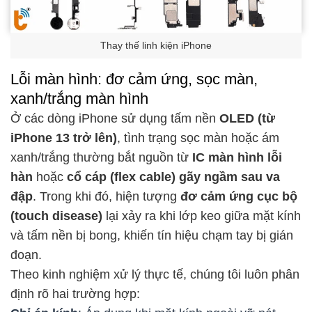
Thay thế linh kiện iPhone
Lỗi màn hình: đơ cảm ứng, sọc màn,
xanh/trắng màn hình
Ở các dòng iPhone sử dụng tấm nền
OLED (từ
iPhone 13 trở lên)
, tình trạng sọc màn hoặc ám
xanh/trắng thường bắt nguồn từ
IC màn hình lỗi
hàn
hoặc
cổ cáp (flex cable) gãy ngầm sau va
đập
. Trong khi đó, hiện tượng
đơ cảm ứng cục bộ
(touch disease)
lại xảy ra khi lớp keo giữa mặt kính
và tấm nền bị bong, khiến tín hiệu chạm tay bị gián
đoạn.
Theo kinh nghiệm xử lý thực tế, chúng tôi luôn phân
định rõ hai trường hợp: