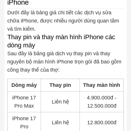
iPhone
Thay pin
Dưới đây là bảng giá chi tiết các dịch vụ sửa
chữa iPhone, được nhiều người dùng quan tâm
Pin iPhone
Pin Samsumg
Pin Oppo
Pin Xiaomi
và tìm kiếm.
Pin Realme
Thay pin và thay màn hình iPhone các
Thay vỏ
dòng máy
Vỏ iPhone
Vỏ Samsung
Vỏ Xiaomi
Vỏ Oppo
Sau đây là bảng giá dịch vụ thay pin và thay
Vỏ Huawei
Vỏ Vivo
nguyên bộ màn hình iPhone trọn gói đã bao gồm
công thay thế của thợ:
Dòng máy
Thay pin
Thay màn hình
iPhone 17
4.900.000đ -
Liên hệ
Pro Max
12.500.000đ
iPhone 17
Liên hệ
12.800.000đ
Pro