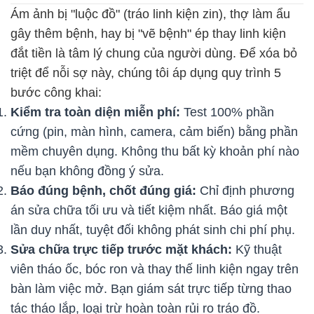
Ám ảnh bị "luộc đồ" (tráo linh kiện zin), thợ làm ẩu
gây thêm bệnh, hay bị "vẽ bệnh" ép thay linh kiện
đắt tiền là tâm lý chung của người dùng. Để xóa bỏ
triệt để nỗi sợ này, chúng tôi áp dụng quy trình 5
bước công khai:
Kiểm tra toàn diện miễn phí:
Test 100% phần
cứng (pin, màn hình, camera, cảm biến) bằng phần
mềm chuyên dụng. Không thu bất kỳ khoản phí nào
nếu bạn không đồng ý sửa.
Báo đúng bệnh, chốt đúng giá:
Chỉ định phương
án sửa chữa tối ưu và tiết kiệm nhất. Báo giá một
lần duy nhất, tuyệt đối không phát sinh chi phí phụ.
Sửa chữa trực tiếp trước mặt khách:
Kỹ thuật
viên tháo ốc, bóc ron và thay thế linh kiện ngay trên
bàn làm việc mở. Bạn giám sát trực tiếp từng thao
tác tháo lắp, loại trừ hoàn toàn rủi ro tráo đồ.