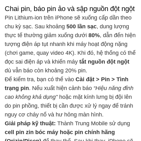
Chai pin, báo pin ảo và sập nguồn đột ngột
Pin Lithium-ion trên iPhone sẽ xuống cấp dần theo
chu kỳ sạc. Sau khoảng
500 lần sạc
, dung lượng
thực tế thường giảm xuống dưới
80%
, dẫn đến hiện
tượng điện áp tụt nhanh khi máy hoạt động nặng
(chơi game, quay video 4K). Khi đó, hệ thống có thể
đọc sai điện áp và khiến máy
tắt nguồn đột ngột
dù vẫn báo còn khoảng 20% pin.
Để kiểm tra, bạn có thể vào
Cài đặt > Pin > Tình
trạng pin
. Nếu xuất hiện cảnh báo
“Hiệu năng đỉnh
cao không khả dụng”
hoặc mặt kính lưng bị đội lên
do pin phồng, thiết bị cần được xử lý ngay để tránh
nguy cơ cháy nổ và hư hỏng màn hình.
Giải pháp kỹ thuật:
Thành Trung Mobile sử dụng
cell pin zin bóc máy hoặc pin chính hãng