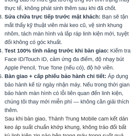
thực tế, không phát sinh thêm sau khi đã chốt.
Sửa chữa trực tiếp trước mặt khách:
Bạn sẽ tận
mắt thấy kỹ thuật viên mài keo cũ, vệ sinh khung
nhôm, tách màn hình và lắp ráp linh kiện mới, tuyệt
đối không có góc khuất.
Test 100% tính năng trước khi bàn giao:
Kiểm tra
Face ID/Touch ID, cảm ứng đa điểm, độ nhạy bút
Apple Pencil, True Tone (nếu có), độ hở viền.
Bàn giao + cấp phiếu bảo hành chi tiết:
Áp dụng
bảo hành kể từ ngày nhận máy. Nếu trong thời gian
bảo hành màn hình có lỗi liên quan đến linh kiện,
chúng tôi thay mới miễn phí — không cần giải thích
thêm.
Sau khi bàn giao, Thành Trung Mobile cam kết dán
keo áp suất chuẩn khớp khung, không tráo đổi bất
kỳ linh kiện zin nào bên trong máy trong suốt quá