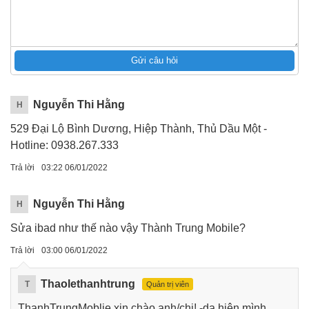
Gửi câu hỏi
Nguyễn Thi Hằng
H
529 Đại Lộ Bình Dương, Hiệp Thành, Thủ Dầu Một -
Hotline: 0938.267.333
Trả lời
03:22 06/01/2022
Nguyễn Thi Hằng
H
Sửa ibad như thế nào vậy Thành Trung Mobile?
Trả lời
03:00 06/01/2022
Thaolethanhtrung
T
Quản trị viên
ThanhTrungMoblie xin chào anh/chị! -dạ hiện mình