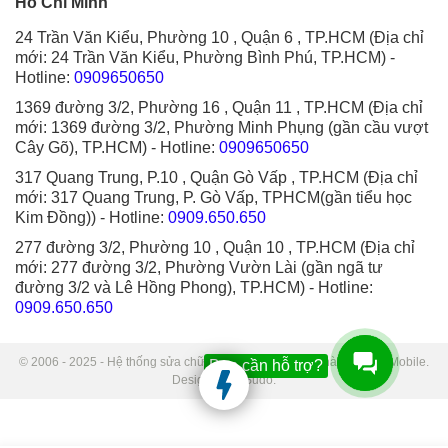
Hồ Chí Minh
24 Trần Văn Kiểu, Phường 10 , Quận 6 , TP.HCM (Địa chỉ
mới: 24 Trần Văn Kiểu, Phường Bình Phú, TP.HCM)
-
Hotline:
0909650650
1369 đường 3/2, Phường 16 , Quận 11 , TP.HCM (Địa chỉ
mới: 1369 đường 3/2, Phường Minh Phụng (gần cầu vượt
Cây Gõ), TP.HCM)
- Hotline:
0909650650
317 Quang Trung, P.10 , Quận Gò Vấp , TP.HCM (Địa chỉ
mới: 317 Quang Trung, P. Gò Vấp, TPHCM(gần tiểu học
Kim Đồng))
- Hotline:
0909.650.650
277 đường 3/2, Phường 10 , Quận 10 , TP.HCM (Địa chỉ
mới: 277 đường 3/2, Phường Vườn Lài (gần ngã tư
đường 3/2 và Lê Hồng Phong), TP.HCM)
- Hotline:
0909.650.650
© 2006 - 2025 - Hệ thống sửa chữa điện thoại di động Thành Trung Mobile.
Bạn cần hỗ trợ?
Designed by Sudo.