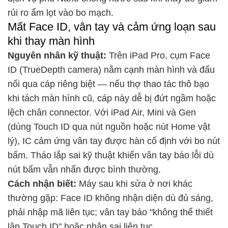
rủi ro ẩm lọt vào bo mạch.
Mất Face ID, vân tay và cảm ứng loạn sau
khi thay màn hình
Nguyên nhân kỹ thuật:
Trên iPad Pro, cụm Face
ID (TrueDepth camera) nằm cạnh màn hình và đấu
nối qua cáp riêng biệt — nếu thợ thao tác thô bạo
khi tách màn hình cũ, cáp này dễ bị đứt ngầm hoặc
lệch chân connector. Với iPad Air, Mini và Gen
(dùng Touch ID qua nút nguồn hoặc nút Home vật
lý), IC cảm ứng vân tay được hàn cố định với bo nút
bấm. Tháo lắp sai kỹ thuật khiến vân tay báo lỗi dù
nút bấm vẫn nhấn được bình thường.
Cách nhận biết:
Máy sau khi sửa ở nơi khác
thường gặp: Face ID không nhận diện dù đủ sáng,
phải nhập mã liên tục; vân tay báo "không thể thiết
lập Touch ID" hoặc nhận sai liên tục.