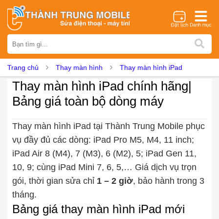
Thương hiệu
iPhone
Samsung
Oppo
Xiaomi
Realme
Vivo
Trang chủ
Thay màn hình
Thay màn hình iPad
Vsmart
Huawei
Nokia
Google Pixel
OnePlus
Thay màn hình iPad chính hãng|
Asus
Sony
Vertu
LG
Tecno
Bảng giá toàn bộ dòng máy
Dịch vụ sửa chữa
Thay màn hình
Thay pin
Ép kính
Thay camera
Thay màn hình iPad tại Thành Trung Mobile phục
vụ đầy đủ các dòng: iPad Pro M5, M4, 11 inch;
Thay loa
Thay kính lưng
Thay vỏ
Thay chân sạc
iPad Air 8 (M4), 7 (M3), 6 (M2), 5; iPad Gen 11,
Thay mic
Thay rung
Thay main
Unlock - Mở Khoá
10, 9; cùng iPad Mini 7, 6, 5,… Giá dịch vụ trọn
Thay màn hình
gói, thời gian sửa chỉ
1 – 2 giờ
, bảo hành trong 3
Màn hình iPhone
Màn hình Samsung
Màn hình Oppo
tháng.
Màn hình Xiaomi
Màn hình Realme
Màn hình Vivo
Bảng giá thay màn hình iPad mới
Màn hình Vsmart
Màn hình Google Pixel