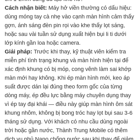
Cách nhận biết:
Máy hở viền thường có dấu hiệu:
dùng móng tay cà nhẹ vào cạnh màn hình cảm thấy
gợn, ánh sáng đèn pin rọi vào khe thấy lọt sáng,
hoặc sau vài tuần sử dụng xuất hiện bụi li ti dưới
lớp kính gần loa hoặc camera.
Giải pháp:
Trước khi thay, kỹ thuật viên kiểm tra
miễn phí tình trạng khung và màn hình hiện tại để
xác định khung có bị móp, cong vênh làm sai khớp
màn mới hay không. Khi ép màn hình mới, keo áp
suất được dán lại đúng theo form gốc của từng
dòng máy, ép đều lực bằng máy chuyên dụng thay
vì ép tay đại khái — điều này giúp màn hình ôm sát
khung nhôm, không bị bong tróc hay lọt bụi sau 3-6
tháng sử dụng. Với khách có nhu cầu dùng ngoài
trời hoặc gần nước, Thành Trung Mobile có thêm
dịch vụ phủ Nano chống nước sau khi thay để giảm