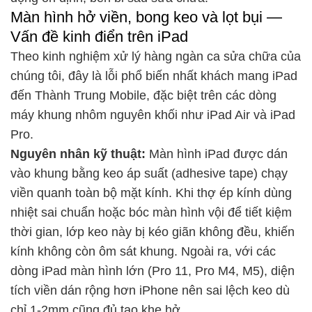
Màn hình hở viền, bong keo và lọt bụi —
Vấn đề kinh điển trên iPad
Theo kinh nghiệm xử lý hàng ngàn ca sửa chữa của
chúng tôi, đây là lỗi phổ biến nhất khách mang iPad
đến Thành Trung Mobile, đặc biệt trên các dòng
máy khung nhôm nguyên khối như iPad Air và iPad
Pro.
Nguyên nhân kỹ thuật:
Màn hình iPad được dán
vào khung bằng keo áp suất (adhesive tape) chạy
viền quanh toàn bộ mặt kính. Khi thợ ép kính dùng
nhiệt sai chuẩn hoặc bóc màn hình vội để tiết kiệm
thời gian, lớp keo này bị kéo giãn không đều, khiến
kính không còn ôm sát khung. Ngoài ra, với các
dòng iPad màn hình lớn (Pro 11, Pro M4, M5), diện
tích viền dán rộng hơn iPhone nên sai lệch keo dù
chỉ 1-2mm cũng đủ tạo khe hở.