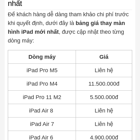
nhất
Thay pin
Để khách hàng dễ dàng tham khảo chi phí trước
khi quyết định, dưới đây là
bảng giá thay màn
Pin iPhone
Pin Samsumg
Pin Oppo
Pin Xiaomi
hình iPad mới nhất
, được cập nhật theo từng
Pin Realme
dòng máy:
Thay vỏ
Vỏ iPhone
Vỏ Samsung
Vỏ Xiaomi
Vỏ Oppo
Dòng máy
Giá
Vỏ Huawei
Vỏ Vivo
iPad Pro M5
Liên hệ
iPad Pro M4
11.500.000đ
iPad Pro 11 M2
5.500.000đ
iPad Air 8
Liên hệ
iPad Air 7
Liên hệ
iPad Air 6
4.900.000đ