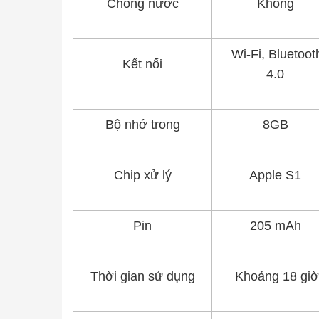
Chống nước
Không
Wi-Fi, Bluetoot
Kết nối
4.0
Bộ nhớ trong
8GB
Chip xử lý
Apple S1
Pin
205 mAh
Thời gian sử dụng
Khoảng 18 giờ