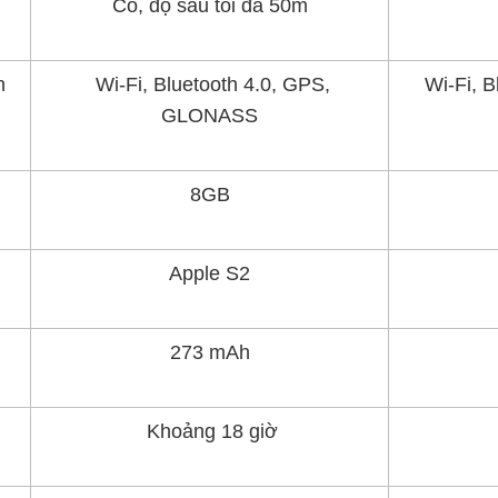
Có, độ sâu tối đa 50m
h
Wi-Fi, Bluetooth 4.0, GPS,
Wi-Fi, 
GLONASS
8GB
Apple S2
273 mAh
Khoảng 18 giờ