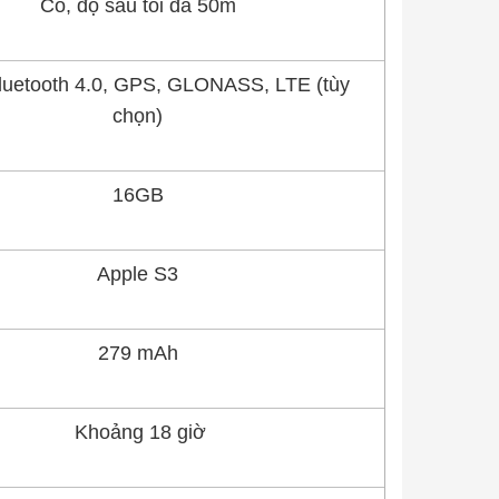
Có, độ sâu tối đa 50m
Bluetooth 4.0, GPS, GLONASS, LTE (tùy
chọn)
16GB
Apple S3
279 mAh
Khoảng 18 giờ