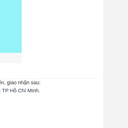
ển, giao nhận sau:
c TP Hồ Chí Minh.