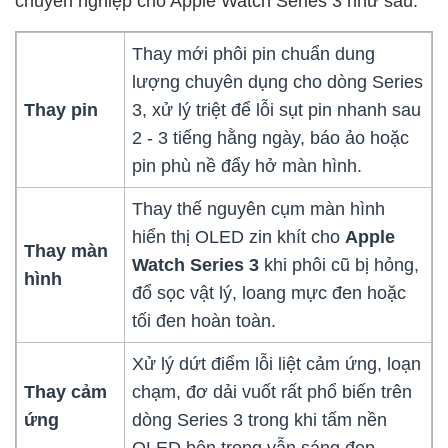
chuyên nghiệp cho Apple Watch Series 3 như sau:
Thay mới phôi pin chuẩn dung
lượng chuyên dụng cho dòng Series
Thay pin
3, xử lý triệt để lỗi sụt pin nhanh sau
2 - 3 tiếng hằng ngày, báo ảo hoặc
pin phù nề đẩy hở màn hình.
Thay thế nguyên cụm màn hình
hiển thị OLED zin khít cho
Apple
Thay màn
Watch Series 3
khi phôi cũ bị hỏng,
hình
đổ sọc vật lý, loang mực đen hoặc
tối đen hoàn toàn.
Xử lý dứt điểm lỗi liệt cảm ứng, loạn
Thay cảm
chạm, đơ dải vuốt rất phổ biến trên
ứng
dòng Series 3 trong khi tấm nền
OLED bên trong vẫn sáng đẹp.