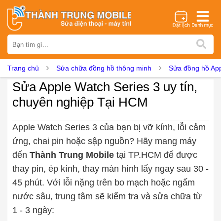
Thương hiệu
iPhone
Samsung
Oppo
Xiaomi
Realme
Vivo
Trang chủ
Sửa chữa đồng hồ thông minh
Sửa đồng hồ Ap
Vsmart
Huawei
Nokia
Google Pixel
OnePlus
Sửa Apple Watch Series 3 uy tín,
Asus
Sony
Vertu
LG
Tecno
chuyên nghiệp Tại HCM
Dịch vụ sửa chữa
Thay màn hình
Thay pin
Ép kính
Thay camera
Apple Watch Series 3 của bạn bị vỡ kính, lỗi cảm
ứng, chai pin hoặc sập nguồn? Hãy mang máy
Thay loa
Thay kính lưng
Thay vỏ
Thay chân sạc
đến
Thành Trung Mobile
tại TP.HCM để được
Thay mic
Thay rung
Thay main
Unlock - Mở Khoá
thay pin, ép kính, thay màn hình lấy ngay sau 30 -
Thay màn hình
45 phút. Với lỗi nặng trên bo mạch hoặc ngấm
Màn hình iPhone
Màn hình Samsung
Màn hình Oppo
nước sâu, trung tâm sẽ kiểm tra và sửa chữa từ
Màn hình Xiaomi
Màn hình Realme
Màn hình Vivo
1 - 3 ngày:
Màn hình Vsmart
Màn hình Google Pixel