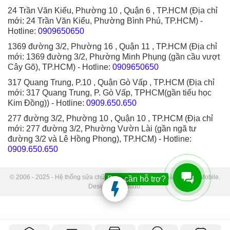
24 Trần Văn Kiểu, Phường 10 , Quận 6 , TP.HCM (Địa chỉ
mới: 24 Trần Văn Kiểu, Phường Bình Phú, TP.HCM)
-
Hotline:
0909650650
1369 đường 3/2, Phường 16 , Quận 11 , TP.HCM (Địa chỉ
mới: 1369 đường 3/2, Phường Minh Phụng (gần cầu vượt
Cây Gõ), TP.HCM)
- Hotline:
0909650650
317 Quang Trung, P.10 , Quận Gò Vấp , TP.HCM (Địa chỉ
mới: 317 Quang Trung, P. Gò Vấp, TPHCM(gần tiểu học
Kim Đồng))
- Hotline:
0909.650.650
277 đường 3/2, Phường 10 , Quận 10 , TP.HCM (Địa chỉ
mới: 277 đường 3/2, Phường Vườn Lài (gần ngã tư
đường 3/2 và Lê Hồng Phong), TP.HCM)
- Hotline:
0909.650.650
© 2006 - 2025 - Hệ thống sửa chữa điện thoại di động Thành Trung Mobile.
Bạn cần hỗ trợ?
Designed by Sudo.