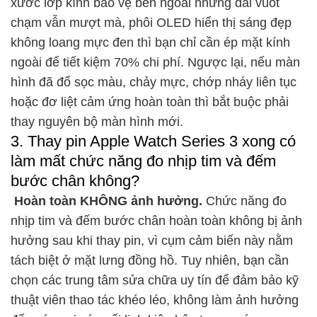
xước lớp kính bảo vệ bên ngoài nhưng dải vuốt
chạm vẫn mượt mà, phôi OLED hiển thị sáng đẹp
không loang mực đen thì bạn chỉ cần ép mặt kính
ngoài để tiết kiệm 70% chi phí. Ngược lại, nếu màn
hình đã đổ sọc màu, chảy mực, chớp nháy liên tục
hoặc đơ liệt cảm ứng hoàn toàn thì bắt buộc phải
thay nguyên bộ màn hình mới.
3. Thay pin Apple Watch Series 3 xong có
làm mất chức năng đo nhịp tim và đếm
bước chân không?
Hoàn toàn KHÔNG ảnh hưởng.
Chức năng đo
nhịp tim và đếm bước chân hoàn toàn không bị ảnh
hưởng sau khi thay pin, vì cụm cảm biến này nằm
tách biệt ở mặt lưng đồng hồ. Tuy nhiên, bạn cần
chọn các trung tâm sửa chữa uy tín để đảm bảo kỹ
thuật viên thao tác khéo léo, không làm ảnh hưởng