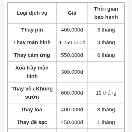
Thời gian
Thay pin
Loại dịch vụ
Giá
bảo hành
Pin iPhone
Pin Samsumg
Pin Oppo
Pin Xiaomi
Thay pin
400.000đ
3 tháng
Pin Realme
Thay vỏ
Thay màn hình
1.250.000đ
3 tháng
Vỏ iPhone
Vỏ Samsung
Vỏ Xiaomi
Vỏ Oppo
Thay cảm ứng
550.000đ
6 tháng
Vỏ Huawei
Vỏ Vivo
Xóa trầy màn
300.000đ
hình
Thay vỏ / Khung
600.000đ
12 tháng
sườn
Thay loa
400.000đ
3 tháng
Thay đế sạc
450.000đ
1 tháng