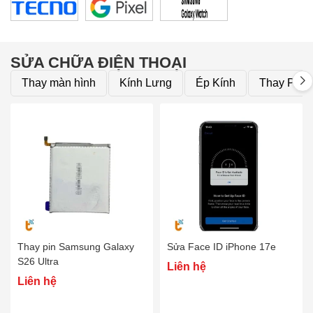
Thay pin
Pin iPhone
Pin Samsumg
Pin Oppo
Pin Xiaomi
SỬA CHỮA ĐIỆN THOẠI
Pin Realme
Thay màn hình
Kính Lưng
Ép Kính
Thay Pin
Thay vỏ
Vỏ iPhone
Vỏ Samsung
Vỏ Xiaomi
Vỏ Oppo
Vỏ Huawei
Vỏ Vivo
Thay pin Samsung Galaxy
Sửa Face ID iPhone 17e
S26 Ultra
Liên hệ
Liên hệ