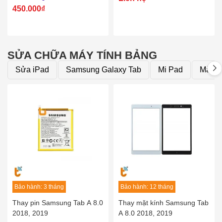
450.000₫
SỬA CHỮA MÁY TÍNH BẢNG
Sửa iPad
Samsung Galaxy Tab
Mi Pad
Màn h
Bảo hành: 3 tháng
Bảo hành: 12 tháng
Thay pin Samsung Tab A 8.0
Thay mặt kính Samsung Tab
2018, 2019
A 8.0 2018, 2019