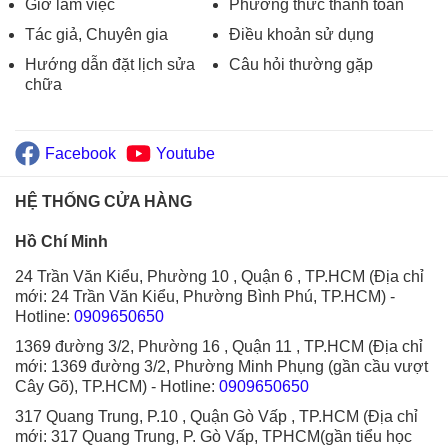
Giờ làm việc
Phương thức thanh toán
Tác giả, Chuyên gia
Điều khoản sử dụng
Hướng dẫn đặt lịch sửa
Câu hỏi thường gặp
chữa
Facebook
Youtube
HỆ THỐNG CỬA HÀNG
Hồ Chí Minh
24 Trần Văn Kiểu, Phường 10 , Quận 6 , TP.HCM (Địa chỉ
mới: 24 Trần Văn Kiểu, Phường Bình Phú, TP.HCM)
-
Hotline:
0909650650
1369 đường 3/2, Phường 16 , Quận 11 , TP.HCM (Địa chỉ
mới: 1369 đường 3/2, Phường Minh Phụng (gần cầu vượt
Cây Gõ), TP.HCM)
- Hotline:
0909650650
317 Quang Trung, P.10 , Quận Gò Vấp , TP.HCM (Địa chỉ
mới: 317 Quang Trung, P. Gò Vấp, TPHCM(gần tiểu học