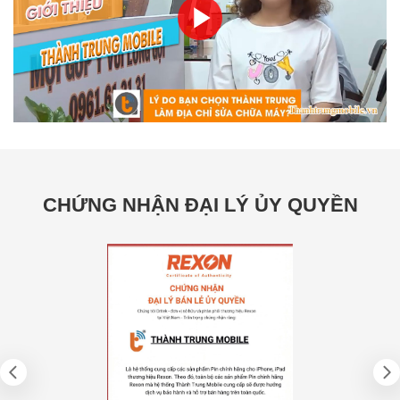
CHỨNG NHẬN ĐẠI LÝ ỦY QUYỀN