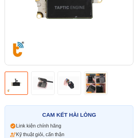
Thay pin
Pin iPhone
Pin Samsumg
Pin Oppo
Pin Xiaomi
Pin Realme
Thay vỏ
Vỏ iPhone
Vỏ Samsung
Vỏ Xiaomi
Vỏ Oppo
Vỏ Huawei
Vỏ Vivo
CAM KẾT HÀI LÒNG
Link kiện chính hãng
Kỹ thuật giỏi, cẩn thận