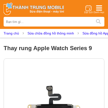
Thương hiệu
iPhone
Samsung
Oppo
Xiaomi
Realme
Vivo
Trang chủ
Sửa chữa đồng hồ thông minh
Sửa đồng hồ Ap
Vsmart
Huawei
Nokia
Google Pixel
OnePlus
Asus
Sony
Vertu
LG
Tecno
Thay rung Apple Watch Series 9
Dịch vụ sửa chữa
Thay màn hình
Thay pin
Ép kính
Thay camera
Thay loa
Thay kính lưng
Thay vỏ
Thay chân sạc
Thay mic
Thay rung
Thay main
Unlock - Mở Khoá
Thay màn hình
Màn hình iPhone
Màn hình Samsung
Màn hình Oppo
Màn hình Xiaomi
Màn hình Realme
Màn hình Vivo
Màn hình Vsmart
Màn hình Google Pixel