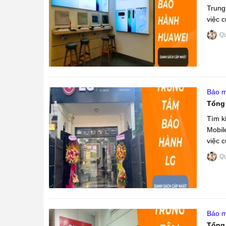
Trung 
việc 
máy ..
Q
Bảo m
Tổng
Tìm k
Mobil
việc 
Q
Bảo m
Tổng 