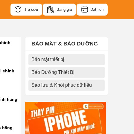
Tra cứu
Bảng giá
Đặt lịch
chính
BẢO MẬT & BẢO DƯỠNG
Bảo mật thiết bị
l chính
Bảo Dưỡng Thiết Bị
Sao lưu & Khôi phục dữ liệu
ính hãng
h hãng