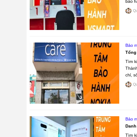
bảo h
chuyên
Q
Bảo m
Tổng 
Tìm k
Thành
chỉ, s
...
Q
Bảo m
Danh 
Tìm k