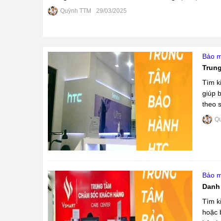
Quỳnh TTM
29/03/2025
Bảo m
Trung
Tìm k
giúp 
theo s
hiểu ..
Q
Bảo m
Danh 
Tìm k
hoặc 