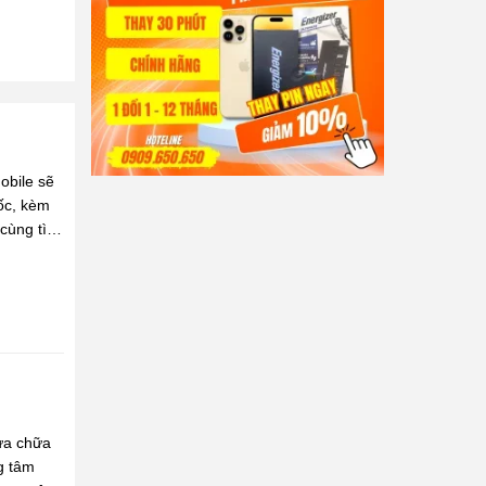
obile sẽ
ốc, kèm
 cùng tìm
ửa chữa
g tâm