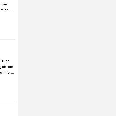
an làm
 minh,
 Trung
gian làm
ử như ...