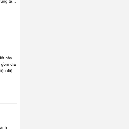
Trung tâm
ết này.
o gồm địa
hiệu điện
hành