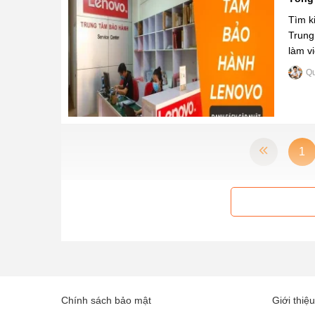
Tìm k
Trung 
làm v
Q
1
Chính sách bảo mật
Giới thiệu