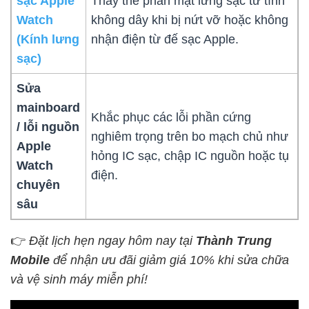
sạc Apple
Thay thế phần mặt lưng sạc từ tính
Watch
không dây khi bị nứt vỡ hoặc không
(Kính lưng
nhận điện từ đế sạc Apple.
sạc)
Sửa
mainboard
Khắc phục các lỗi phần cứng
/ lỗi nguồn
nghiêm trọng trên bo mạch chủ như
Apple
hỏng IC sạc, chập IC nguồn hoặc tụ
Watch
điện.
chuyên
sâu
👉
Đặt lịch hẹn ngay hôm nay tại
Thành Trung
Mobile
để nhận ưu đãi giảm giá 10% khi sửa chữa
và vệ sinh máy miễn phí!