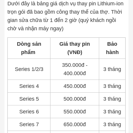
Dưới đây là bảng giá dịch vụ thay pin Lithium-ion
Thay pin
trọn gói đã bao gồm công thay thế của thợ. Thời
gian sửa chữa từ 1 đến 2 giờ (quý khách ngồi
Pin iPhone
Pin Samsumg
Pin Oppo
Pin Xiaomi
chờ và nhận máy ngay)
Pin Realme
Thay vỏ
Dòng sản
Giá thay pin
Bảo
phẩm
(VNĐ)
hành
Vỏ iPhone
Vỏ Samsung
Vỏ Xiaomi
Vỏ Oppo
Vỏ Huawei
Vỏ Vivo
350.000đ -
Series 1/2/3
3 tháng
400.000đ
Series 4
450.000đ
3 tháng
Series 5
500.000đ
3 tháng
Series 6
550.000đ
3 tháng
Series 7
650.000đ
3 tháng