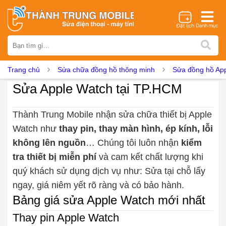
Thương hiệu
iPhone
Samsung
Oppo
Xiaomi
Realme
Vivo
Trang chủ
Sửa chữa đồng hồ thông minh
Sửa đồng hồ Ap
Vsmart
Huawei
Nokia
Google Pixel
OnePlus
Sửa Apple Watch tại TP.HCM
Asus
Sony
Vertu
LG
Tecno
Dịch vụ sửa chữa
Thành Trung Mobile nhận sửa chữa thiết bị Apple
Watch như
thay pin, thay màn hình, ép kính, lỗi
Thay màn hình
Thay pin
Ép kính
Thay camera
không lên nguồn
… Chúng tôi luôn nhận
kiểm
Thay loa
Thay kính lưng
Thay vỏ
Thay chân sạc
tra thiết bị miễn phí
và cam kết chất lượng khi
Thay mic
Thay rung
Thay main
Unlock - Mở Khoá
quý khách sử dụng dịch vụ như: Sửa tại chỗ lấy
Thay màn hình
ngay, giá niêm yết rõ ràng và có bảo hành.
Màn hình iPhone
Màn hình Samsung
Màn hình Oppo
Bảng giá sửa Apple Watch mới nhất
Màn hình Xiaomi
Màn hình Realme
Màn hình Vivo
Thay pin Apple Watch
Màn hình Vsmart
Màn hình Google Pixel