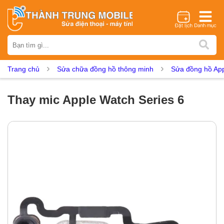
Thương hiệu
iPhone
Samsung
Oppo
Xiaomi
Realme
Vivo
Trang chủ
Sửa chữa đồng hồ thông minh
Sửa đồng hồ Ap
Vsmart
Huawei
Nokia
Google Pixel
OnePlus
Asus
Sony
Vertu
LG
Tecno
Thay mic Apple Watch Series 6
Dịch vụ sửa chữa
Thay màn hình
Thay pin
Ép kính
Thay camera
Thay loa
Thay kính lưng
Thay vỏ
Thay chân sạc
Thay mic
Thay rung
Thay main
Unlock - Mở Khoá
Thay màn hình
Màn hình iPhone
Màn hình Samsung
Màn hình Oppo
Màn hình Xiaomi
Màn hình Realme
Màn hình Vivo
Màn hình Vsmart
Màn hình Google Pixel