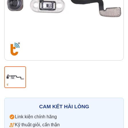
Thay pin
Pin iPhone
Pin Samsumg
Pin Oppo
Pin Xiaomi
Pin Realme
Thay vỏ
Vỏ iPhone
Vỏ Samsung
Vỏ Xiaomi
Vỏ Oppo
Vỏ Huawei
Vỏ Vivo
CAM KẾT HÀI LÒNG
Link kiện chính hãng
Kỹ thuật giỏi, cẩn thận