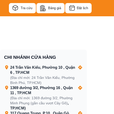
Tra cứu
Bảng giá
Đặt lịch
CHI NHÁNH CỬA HÀNG
24 Trần Văn Kiểu, Phường 10 , Quận
6 , TP.HCM
(Địa chỉ mới: 24 Trần Văn Kiểu, Phường
Bình Phú, TP.HCM)
1369 đường 3/2, Phường 16 , Quận
11 , TP.HCM
(Địa chỉ mới: 1369 đường 3/2, Phường
,
Minh Phụng (gần cầu vượt Cây Gõ)
TP.HCM)
317 Quang Trung, P.10 , Quận Gò