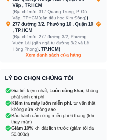
Vấp , TP.HCM
(Địa chỉ mới: 317 Quang Trung, P. Gò
)
Vấp, TPHCM(gần tiểu học Kim Đồng)
277 đường 3/2, Phường 10 , Quận 10
, TP.HCM
(Địa chỉ mới: 277 đường 3/2, Phường
Vườn Lài (gần ngã tư đường 3/2 và Lê
, TP.HCM)
Hồng Phong)
Xem danh sách cửa hàng
LÝ DO CHỌN CHÚNG TÔI
Giá tiết kiệm nhất,
Luôn công khai
, không
phát sinh chi phí
Kiểm tra máy luôn miễn phí,
tư vấn thật
không sửa không sao
Bảo hành cảm ứng miễn phí 6 tháng (khi
thay màn)
Giảm 10%
khi đặt lịch trước (giảm tối đa
50.000đ)