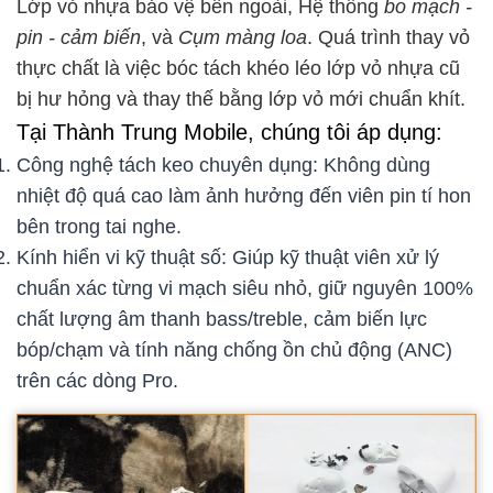
Lớp vỏ nhựa bảo vệ bên ngoài, Hệ thống
bo mạch -
pin - cảm biến
, và
Cụm màng loa
. Quá trình thay vỏ
thực chất là việc bóc tách khéo léo lớp vỏ nhựa cũ
bị hư hỏng và thay thế bằng lớp vỏ mới chuẩn khít.
Tại Thành Trung Mobile, chúng tôi áp dụng:
Công nghệ tách keo chuyên dụng: Không dùng
nhiệt độ quá cao làm ảnh hưởng đến viên pin tí hon
bên trong tai nghe.
Kính hiển vi kỹ thuật số: Giúp kỹ thuật viên xử lý
chuẩn xác từng vi mạch siêu nhỏ, giữ nguyên 100%
chất lượng âm thanh bass/treble, cảm biến lực
bóp/chạm và tính năng chống ồn chủ động (ANC)
trên các dòng Pro.