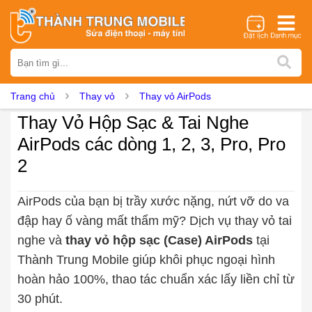
Thương hiệu
iPhone
Samsung
Oppo
Xiaomi
Realme
Vivo
Trang chủ
Thay vỏ
Thay vỏ AirPods
Vsmart
Huawei
Nokia
Google Pixel
OnePlus
Thay Vỏ Hộp Sạc & Tai Nghe
Asus
Sony
Vertu
LG
Tecno
AirPods các dòng 1, 2, 3, Pro, Pro
Dịch vụ sửa chữa
2
Thay màn hình
Thay pin
Ép kính
Thay camera
Thay loa
Thay kính lưng
Thay vỏ
Thay chân sạc
AirPods của bạn bị trầy xước nặng, nứt vỡ do va
Thay mic
Thay rung
Thay main
Unlock - Mở Khoá
đập hay ố vàng mất thẩm mỹ? Dịch vụ thay vỏ tai
nghe và
thay vỏ hộp sạc (Case) AirPods
tại
Thay màn hình
Thành Trung Mobile giúp khôi phục ngoại hình
Màn hình iPhone
Màn hình Samsung
Màn hình Oppo
hoàn hảo 100%, thao tác chuẩn xác lấy liền chỉ từ
Màn hình Xiaomi
Màn hình Realme
Màn hình Vivo
30 phút.
Màn hình Vsmart
Màn hình Google Pixel