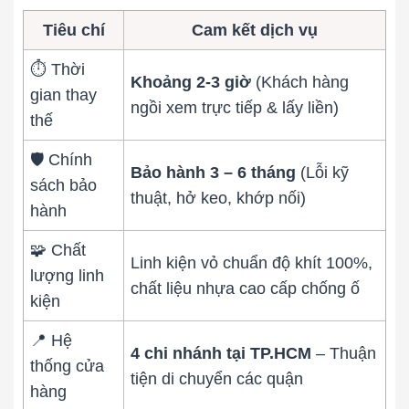
Tiêu chí
Cam kết dịch vụ
Thay pin
Pin iPhone
Pin Samsumg
Pin Oppo
Pin Xiaomi
⏱️ Thời
Khoảng 2-3 giờ
(Khách hàng
gian thay
Pin Realme
ngồi xem trực tiếp & lấy liền)
thế
Thay vỏ
🛡️ Chính
Vỏ iPhone
Vỏ Samsung
Vỏ Xiaomi
Vỏ Oppo
Bảo hành 3 – 6 tháng
(Lỗi kỹ
sách bảo
Vỏ Huawei
Vỏ Vivo
thuật, hở keo, khớp nối)
hành
🧩 Chất
Linh kiện vỏ chuẩn độ khít 100%,
lượng linh
chất liệu nhựa cao cấp chống ố
kiện
📍 Hệ
4 chi nhánh tại TP.HCM
– Thuận
thống cửa
tiện di chuyển các quận
hàng