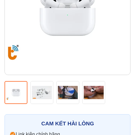
Thay pin
Pin iPhone
Pin Samsumg
Pin Oppo
Pin Xiaomi
Pin Realme
Thay vỏ
Vỏ iPhone
Vỏ Samsung
Vỏ Xiaomi
Vỏ Oppo
Vỏ Huawei
Vỏ Vivo
CAM KẾT HÀI LÒNG
Link kiện chính hãng