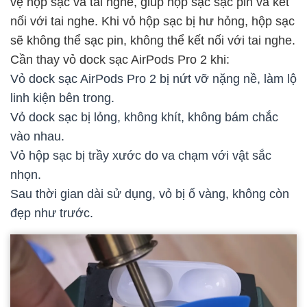
vệ hộp sạc và tai nghe, giúp hộp sạc sạc pin và kết
nối với tai nghe. Khi vỏ hộp sạc bị hư hỏng, hộp sạc
sẽ không thể sạc pin, không thể kết nối với tai nghe.
Cần thay vỏ dock sạc AirPods Pro 2 khi:
Vỏ dock sạc AirPods Pro 2 bị nứt vỡ nặng nề, làm lộ
linh kiện bên trong.
Vỏ dock sạc bị lỏng, không khít, không bám chắc
vào nhau.
Vỏ hộp sạc bị trầy xước do va chạm với vật sắc
nhọn.
Sau thời gian dài sử dụng, vỏ bị ố vàng, không còn
đẹp như trước.