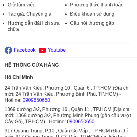
Giờ làm việc
Phương thức thanh toán
Tác giả, Chuyên gia
Điều khoản sử dụng
Hướng dẫn đặt lịch sửa
Câu hỏi thường gặp
chữa
Facebook
Youtube
HỆ THỐNG CỬA HÀNG
Hồ Chí Minh
24 Trần Văn Kiểu, Phường 10 , Quận 6 , TP.HCM (Địa chỉ
mới: 24 Trần Văn Kiểu, Phường Bình Phú, TP.HCM)
-
Hotline:
0909650650
1369 đường 3/2, Phường 16 , Quận 11 , TP.HCM (Địa chỉ
mới: 1369 đường 3/2, Phường Minh Phụng (gần cầu vượt
Cây Gõ), TP.HCM)
- Hotline:
0909650650
317 Quang Trung, P.10 , Quận Gò Vấp , TP.HCM (Địa chỉ
mới: 317 Quang Trung, P. Gò Vấp, TPHCM(gần tiểu học