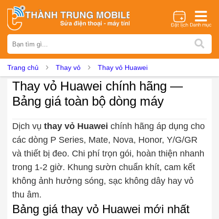
Thương hiệu
iPhone
Samsung
Oppo
Xiaomi
Realme
Vivo
Trang chủ
Thay vỏ
Thay vỏ Huawei
Vsmart
Huawei
Nokia
Google Pixel
OnePlus
Thay vỏ Huawei chính hãng —
Asus
Sony
Vertu
LG
Tecno
Bảng giá toàn bộ dòng máy
Dịch vụ sửa chữa
Thay màn hình
Thay pin
Ép kính
Thay camera
Dịch vụ
thay vỏ Huawei
chính hãng áp dụng cho
các dòng P Series, Mate, Nova, Honor, Y/G/GR
Thay loa
Thay kính lưng
Thay vỏ
Thay chân sạc
và thiết bị đeo. Chi phí trọn gói, hoàn thiện nhanh
Thay mic
Thay rung
Thay main
Unlock - Mở Khoá
trong 1-2 giờ. Khung sườn chuẩn khít, cam kết
Thay màn hình
không ảnh hưởng sóng, sạc không dây hay vỏ
Màn hình iPhone
Màn hình Samsung
Màn hình Oppo
thu âm.
Màn hình Xiaomi
Màn hình Realme
Màn hình Vivo
Bảng giá thay vỏ Huawei mới nhất
Màn hình Vsmart
Màn hình Google Pixel