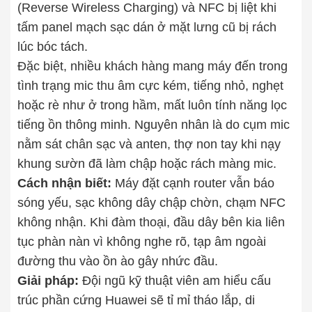
(Reverse Wireless Charging) và NFC bị liệt khi
tấm panel mạch sạc dán ở mặt lưng cũ bị rách
lúc bóc tách.
Đặc biệt, nhiều khách hàng mang máy đến trong
tình trạng mic thu âm cực kém, tiếng nhỏ, nghẹt
hoặc rè như ở trong hầm, mất luôn tính năng lọc
tiếng ồn thông minh. Nguyên nhân là do cụm mic
nằm sát chân sạc và anten, thợ non tay khi nạy
khung sườn đã làm chập hoặc rách màng mic.
Cách nhận biết:
Máy đặt cạnh router vẫn báo
sóng yếu, sạc không dây chập chờn, chạm NFC
không nhận. Khi đàm thoại, đầu dây bên kia liên
tục phàn nàn vì không nghe rõ, tạp âm ngoài
đường thu vào ồn ào gây nhức đầu.
Giải pháp:
Đội ngũ kỹ thuật viên am hiểu cấu
trúc phần cứng Huawei sẽ tỉ mỉ tháo lắp, di