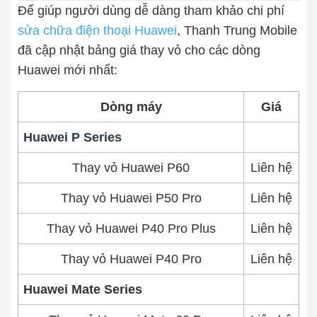
Để giúp người dùng dễ dàng tham khảo chi phí
Thay pin
sửa chữa điện thoại Huawei
, Thanh Trung Mobile
đã cập nhật bảng giá thay vỏ cho các dòng
Pin iPhone
Pin Samsumg
Pin Oppo
Pin Xiaomi
Huawei mới nhất:
Pin Realme
Thay vỏ
Dòng máy
Giá
Vỏ iPhone
Vỏ Samsung
Vỏ Xiaomi
Vỏ Oppo
Huawei P Series
Vỏ Huawei
Vỏ Vivo
Thay vỏ Huawei P60
Liên hệ
Thay vỏ Huawei P50 Pro
Liên hệ
Thay vỏ Huawei P40 Pro Plus
Liên hệ
Thay vỏ Huawei P40 Pro
Liên hệ
Huawei Mate Series