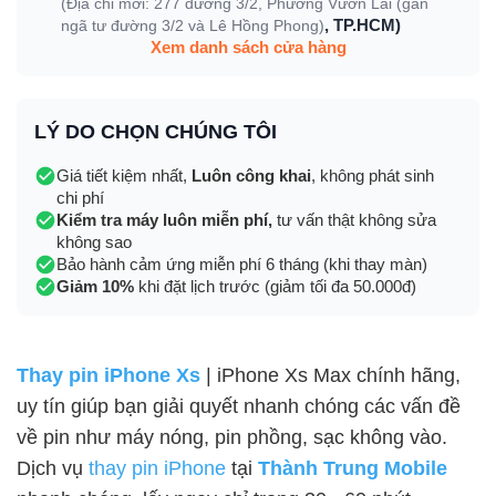
(Địa chỉ mới: 277 đường 3/2, Phường Vườn Lài (gần
, TP.HCM)
ngã tư đường 3/2 và Lê Hồng Phong)
Xem danh sách cửa hàng
LÝ DO CHỌN CHÚNG TÔI
Giá tiết kiệm nhất,
Luôn công khai
, không phát sinh
chi phí
Kiểm tra máy luôn miễn phí,
tư vấn thật không sửa
không sao
Bảo hành cảm ứng miễn phí 6 tháng (khi thay màn)
Giảm 10%
khi đặt lịch trước (giảm tối đa 50.000đ)
Thay pin iPhone Xs
| iPhone Xs Max chính hãng,
uy tín giúp bạn giải quyết nhanh chóng các vấn đề
về pin như máy nóng, pin phồng, sạc không vào.
Dịch vụ
thay pin iPhone
tại
Thành Trung Mobile