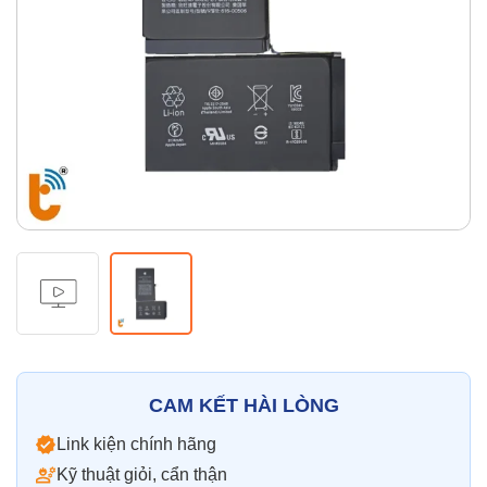
Thay pin
Pin iPhone
Pin Samsumg
Pin Oppo
Pin Xiaomi
Pin Realme
Thay vỏ
Vỏ iPhone
Vỏ Samsung
Vỏ Xiaomi
Vỏ Oppo
Vỏ Huawei
Vỏ Vivo
CAM KẾT HÀI LÒNG
Link kiện chính hãng
Kỹ thuật giỏi, cẩn thận