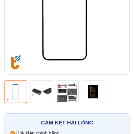
Thay pin
Pin iPhone
Pin Samsumg
Pin Oppo
Pin Xiaomi
Pin Realme
Thay vỏ
Vỏ iPhone
Vỏ Samsung
Vỏ Xiaomi
Vỏ Oppo
Vỏ Huawei
Vỏ Vivo
CAM KẾT HÀI LÒNG
Link kiện chính hãng