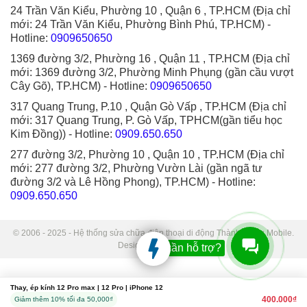
24 Trần Văn Kiểu, Phường 10 , Quận 6 , TP.HCM (Địa chỉ
mới: 24 Trần Văn Kiểu, Phường Bình Phú, TP.HCM)
-
Hotline:
0909650650
1369 đường 3/2, Phường 16 , Quận 11 , TP.HCM (Địa chỉ
mới: 1369 đường 3/2, Phường Minh Phụng (gần cầu vượt
Cây Gõ), TP.HCM)
- Hotline:
0909650650
317 Quang Trung, P.10 , Quận Gò Vấp , TP.HCM (Địa chỉ
mới: 317 Quang Trung, P. Gò Vấp, TPHCM(gần tiểu học
Kim Đồng))
- Hotline:
0909.650.650
277 đường 3/2, Phường 10 , Quận 10 , TP.HCM (Địa chỉ
mới: 277 đường 3/2, Phường Vườn Lài (gần ngã tư
đường 3/2 và Lê Hồng Phong), TP.HCM)
- Hotline:
0909.650.650
© 2006 - 2025 - Hệ thống sửa chữa điện thoại di động Thành Trung Mobile.
Designed by Sudo.
Bạn cần hỗ trợ?
Thay, ép kính 12 Pro max | 12 Pro | iPhone 12
400.000₫
Giảm thêm 10% tối đa 50,000₫