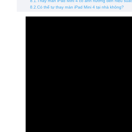
8.1.Thay màn iPad Mini 4 có ảnh hưởng đến hiệu suấ
8.2.Có thể tự thay màn iPad Mini 4 tại nhà không?