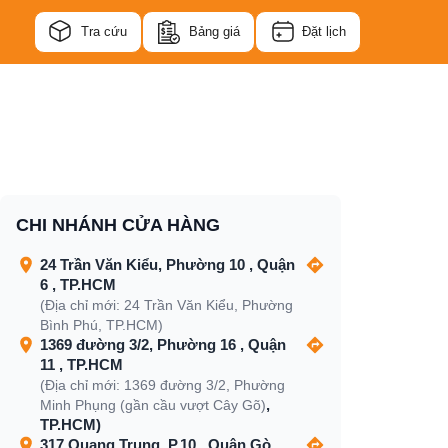
Tra cứu
Bảng giá
Đặt lịch
CHI NHÁNH CỬA HÀNG
24 Trần Văn Kiểu, Phường 10 , Quận
6 , TP.HCM
(Địa chỉ mới: 24 Trần Văn Kiểu, Phường
Bình Phú, TP.HCM)
1369 đường 3/2, Phường 16 , Quận
11 , TP.HCM
(Địa chỉ mới: 1369 đường 3/2, Phường
,
Minh Phụng (gần cầu vượt Cây Gõ)
TP.HCM)
317 Quang Trung, P.10 , Quận Gò