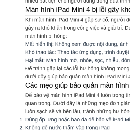
nhiều bất tiện cho người dùng trong quá trình
Màn hình iPad Mini 4 bị lỗi gây 
Khi màn hình iPad Mini 4 gặp sự cố, người d
gây ra khó khăn trong công việc và giải trí
màn hình bị hỏng:
Mất hiển thị: Không xem được nội dung, ản
Khó thao tác: Thao tác ứng dụng, trình duyệt
Hại mắt: Màn hình mờ, nhòe, sọc, nhiễu, đố
Để tránh gặp lại các lỗi hư hỏng không mo
dưới đây giúp bảo quản màn hình iPad Mini 
Các mẹo giúp bảo quản màn hìn
Để bảo vệ màn hình iPad Mini 4 luôn trong tì
quan trọng. Dưới đây là những mẹo đơn giản 
luôn sạch sẽ và bền lâu, tránh những hư hỏ
Dùng ốp lưng hoặc bao da để bảo vệ iPad Mi
Không để nước thấm vào trong iPad