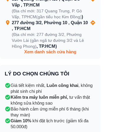
Vấp , TP.HCM
(Địa chỉ mới: 317 Quang Trung, P. Gò
)
Vấp, TPHCM(gần tiểu học Kim Đồng)
277 đường 3/2, Phường 10 , Quận 10
, TP.HCM
(Địa chỉ mới: 277 đường 3/2, Phường
Vườn Lài (gần ngã tư đường 3/2 và Lê
, TP.HCM)
Hồng Phong)
Xem danh sách cửa hàng
LÝ DO CHỌN CHÚNG TÔI
Giá tiết kiệm nhất,
Luôn công khai
, không
phát sinh chi phí
Kiểm tra máy luôn miễn phí,
tư vấn thật
không sửa không sao
Bảo hành cảm ứng miễn phí 6 tháng (khi
thay màn)
Giảm 10%
khi đặt lịch trước (giảm tối đa
50.000đ)