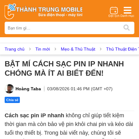
Thương hiệu
iPhone
Samsung
Oppo
Xiaomi
Realme
Vivo
Vsmart
Huawei
Nokia
Google Pixel
OnePlus
Trang chủ
Tin mới
Mẹo & Thủ Thuật
Thủ Thuật Điện 
Asus
Sony
Vertu
LG
Tecno
BẬT MÍ CÁCH SẠC PIN IP NHANH
Dịch vụ sửa chữa
CHÓNG MÀ ÍT AI BIẾT ĐẾN!
Thay màn hình
Thay pin
Ép kính
Thay camera
Thay loa
Thay kính lưng
Thay vỏ
Thay chân sạc
Hoàng Taba
03/08/2026 01:46 PM (GMT +07)
Thay mic
Thay rung
Thay main
Unlock - Mở Khoá
Chia sẻ
Thay màn hình
Cách sạc pin iP nhanh
không chỉ giúp tiết kiệm
Màn hình iPhone
Màn hình Samsung
Màn hình Oppo
thời gian mà còn bảo vệ pin khỏi chai pin và kéo dài
Màn hình Xiaomi
Màn hình Realme
Màn hình Vivo
tuổi thọ thiết bị. Trong bài viết này, chúng tôi sẽ
Màn hình Vsmart
Màn hình Google Pixel