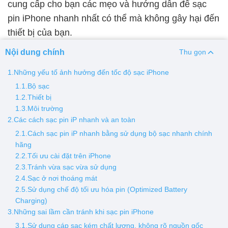
cung cấp cho bạn các mẹo và hướng dẫn để sạc
pin iPhone nhanh nhất có thể mà không gây hại đến
Thay pin
thiết bị của bạn.
Pin iPhone
Pin Samsumg
Pin Oppo
Pin Xiaomi
Nội dung chính
Thu gọn
Pin Realme
Thay vỏ
1.Những yếu tố ảnh hưởng đến tốc độ sạc iPhone
1.1.Bộ sạc
Vỏ iPhone
Vỏ Samsung
Vỏ Xiaomi
Vỏ Oppo
1.2.Thiết bị
Vỏ Huawei
Vỏ Vivo
1.3.Môi trường
2.Các cách sạc pin iP nhanh và an toàn
2.1.Cách sạc pin iP nhanh bằng sử dụng bộ sạc nhanh chính
hãng
2.2.Tối ưu cài đặt trên iPhone
2.3.Tránh vừa sạc vừa sử dụng
2.4.Sạc ở nơi thoáng mát
2.5.Sử dụng chế độ tối ưu hóa pin (Optimized Battery
Charging)
3.Những sai lầm cần tránh khi sạc pin iPhone
3.1.Sử dụng cáp sạc kém chất lượng, không rõ nguồn gốc