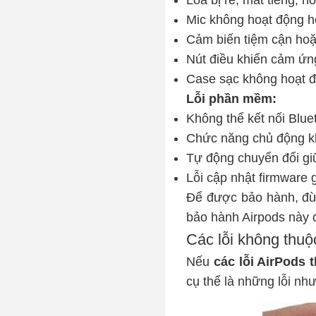
Loa bị rè, mất tiếng, 
Mic không hoạt động h
Cảm biến tiệm cận hoặ
Nút điều khiển cảm ứn
Case sạc không hoạt 
Lỗi phần mềm:
Không thể kết nối Bluet
Chức năng chủ động k
Tự động chuyển đổi giữa
Lỗi cập nhật firmware
Để được bảo hành, đừ
bảo hành Airpods
này 
Các lỗi không thuộ
Nếu
các lỗi AirPods
cụ thể là những lỗi nh