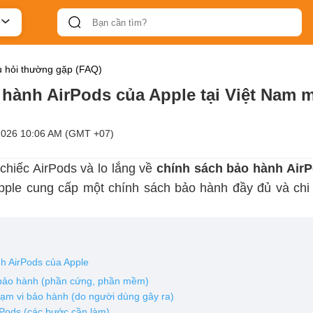
 hỏi thường gặp (FAQ)
hành AirPods của Apple tại Việt Nam 
2026 10:06 AM (GMT +07)
hiếc AirPods và lo lắng về
chính sách bảo hành Air
ple cung cấp một chính sách bảo hành đầy đủ và chi 
nh AirPods của Apple
i bảo hành (phần cứng, phần mềm)
hạm vi bảo hành (do người dùng gây ra)
rPods (các bước cần làm)