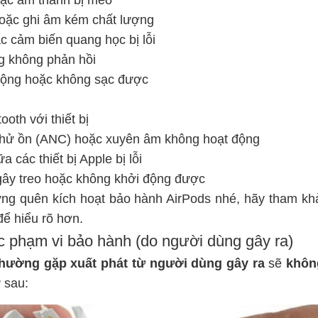
hoặc âm thanh bị méo
oặc ghi âm kém chất lượng
c cảm biến quang học bị lỗi
g không phản hồi
động hoặc không sạc được
ooth với thiết bị
hử ồn (ANC) hoặc xuyên âm không hoạt động
 các thiết bị Apple bị lỗi
 gây treo hoặc không khởi động được
ng quên kích hoạt bảo hành AirPods nhé, hãy tham k
để hiểu rõ hơn.
c phạm vi bảo hành (do người dùng gây ra)
 thường gặp
xuất phát từ người dùng gây ra
sẽ
khôn
ư sau: