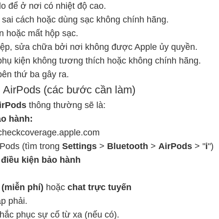
do để ở nơi có nhiệt độ cao.
sai cách hoặc dùng sạc không chính hãng.
ên hoặc mất hộp sạc.
iệp, sửa chữa bởi nơi không được Apple ủy quyền.
hụ kiện không tương thích hoặc không chính hãng.
ên thứ ba gây ra.
h AirPods (các bước cần làm)
AirPods
thông thường sẽ là:
ảo hành:
//checkcoverage.apple.com
rPods (tìm trong
Settings
>
Bluetooth
>
AirPods
> "
i
")
à
điều kiện bảo hành
 (miễn phí)
hoặc
chat trực tuyến
ặp phải.
ắc phục sự cố từ xa (nếu có).