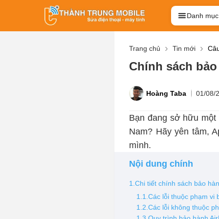
Danh mục
Trang chủ
Tin mới
Câu
Chính sách bảo 
Hoàng Taba
01/08/
Bạn đang sở hữu một c
Nam? Hãy yên tâm, Ap
mình.
Nội dung chính
1.Chi tiết chính sách bảo hà
1.1.Các lỗi thuộc phạm v
1.2.Các lỗi không thuộc p
1.3.Quy trình bảo hành Ai