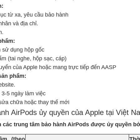
h:
ục từ xa, yêu cầu bảo hành
nhân và địa chỉ.
h.
 phẩm:
n sử dụng hộp gốc
m (tai nghe, hộp sạc, cáp)
huyển của Apple hoặc mang trực tiếp đến AASP
 sản phẩm:
ebsite.
 3-5 ngày làm việc
sửa chữa hoặc thay thế mới
nh AirPods ủy quyền của Apple tại Việt N
 các trung tâm bảo hành AirPods được ủy quyền bởi
âm (theo
Thờ