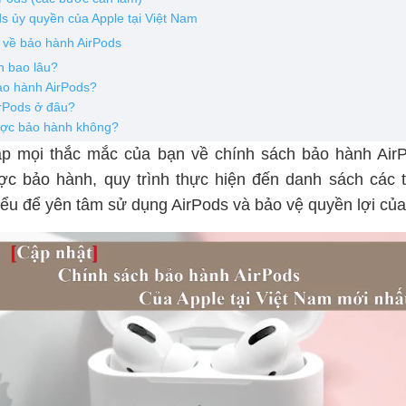
s ủy quyền của Apple tại Việt Nam
 về bảo hành AirPods
h bao lâu?
ảo hành AirPods?
irPods ở đâu?
được bảo hành không?
đáp mọi thắc mắc của bạn về chính sách bảo hành AirP
ợc bảo hành, quy trình thực hiện đến danh sách các 
iểu để yên tâm sử dụng AirPods và bảo vệ quyền lợi củ