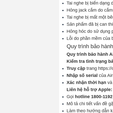
Tai nghe bị biến dạng 
Hỏng jack cắm do cắm 
Tai nghe bị mất một b
Sản phẩm đã bị can th
Hỏng hóc do sử dụng p
Lỗi do phần mềm của b
Quy trình bảo hàn
Quy trình bảo hành 
Kiểm tra tình trạng b
Truy cập
trang
https:
Nhập số serial
của Ai
Xác nhận thời hạn
v
Liên hệ hỗ trợ Apple:
Gọi
hotline
1800-1192
Mô tả chi tiết vấn đề g
Làm theo hướng dẫn kh