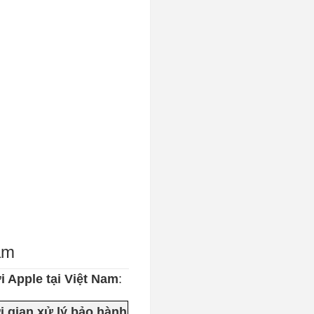
am
 Apple tại Việt Nam
:
i gian xử lý bảo hành