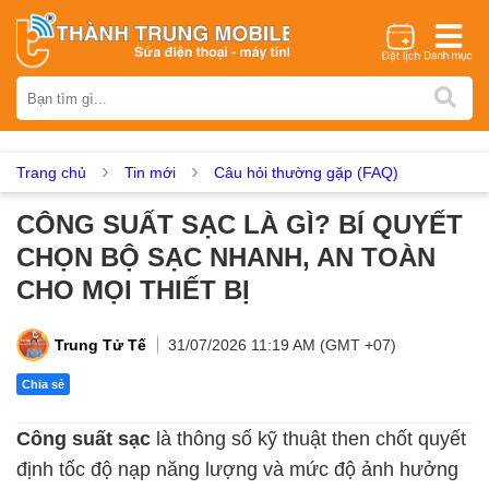
Thương hiệu
iPhone
Samsung
Oppo
Xiaomi
Realme
Vivo
Vsmart
Huawei
Nokia
Google Pixel
OnePlus
Trang chủ
Tin mới
Câu hỏi thường gặp (FAQ)
Asus
Sony
Vertu
LG
Tecno
CÔNG SUẤT SẠC LÀ GÌ? BÍ QUYẾT
Dịch vụ sửa chữa
CHỌN BỘ SẠC NHANH, AN TOÀN
Thay màn hình
Thay pin
Ép kính
Thay camera
CHO MỌI THIẾT BỊ
Thay loa
Thay kính lưng
Thay vỏ
Thay chân sạc
Thay mic
Thay rung
Thay main
Unlock - Mở Khoá
Trung Tử Tế
31/07/2026 11:19 AM (GMT +07)
Thay màn hình
Chia sẻ
Màn hình iPhone
Màn hình Samsung
Màn hình Oppo
Công suất sạc
là thông số kỹ thuật then chốt quyết
Màn hình Xiaomi
Màn hình Realme
Màn hình Vivo
định tốc độ nạp năng lượng và mức độ ảnh hưởng
Màn hình Vsmart
Màn hình Google Pixel