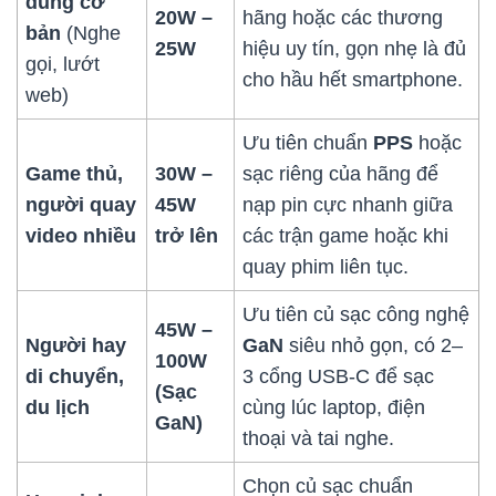
dùng cơ
20W –
hãng hoặc các thương
bản
(Nghe
25W
hiệu uy tín, gọn nhẹ là đủ
gọi, lướt
cho hầu hết smartphone.
web)
Ưu tiên chuẩn
PPS
hoặc
Game thủ,
30W –
sạc riêng của hãng để
người quay
45W
nạp pin cực nhanh giữa
video nhiều
trở lên
các trận game hoặc khi
quay phim liên tục.
Ưu tiên củ sạc công nghệ
45W –
Người hay
GaN
siêu nhỏ gọn, có 2–
100W
di chuyển,
3 cổng USB-C để sạc
(Sạc
du lịch
cùng lúc laptop, điện
GaN)
thoại và tai nghe.
Chọn củ sạc chuẩn