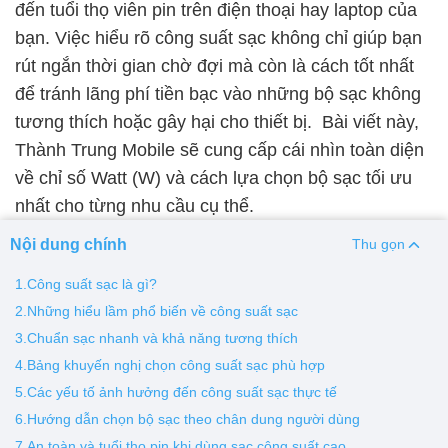
đến tuổi thọ viên pin trên điện thoại hay laptop của
bạn. Việc hiểu rõ công suất sạc không chỉ giúp bạn
Thay pin
rút ngắn thời gian chờ đợi mà còn là cách tốt nhất
Pin iPhone
Pin Samsumg
Pin Oppo
Pin Xiaomi
để tránh lãng phí tiền bạc vào những bộ sạc không
Pin Realme
tương thích hoặc gây hại cho thiết bị. Bài viết này,
Thay vỏ
Thành Trung Mobile sẽ cung cấp cái nhìn toàn diện
về chỉ số Watt (W) và cách lựa chọn bộ sạc tối ưu
Vỏ iPhone
Vỏ Samsung
Vỏ Xiaomi
Vỏ Oppo
nhất cho từng nhu cầu cụ thể.
Vỏ Huawei
Vỏ Vivo
Nội dung chính
Thu gọn
1.Công suất sạc là gì?
2.Những hiểu lầm phổ biến về công suất sạc
3.Chuẩn sạc nhanh và khả năng tương thích
4.Bảng khuyến nghị chọn công suất sạc phù hợp
5.Các yếu tố ảnh hưởng đến công suất sạc thực tế
6.Hướng dẫn chọn bộ sạc theo chân dung người dùng
7.An toàn và tuổi thọ pin khi dùng sạc công suất cao