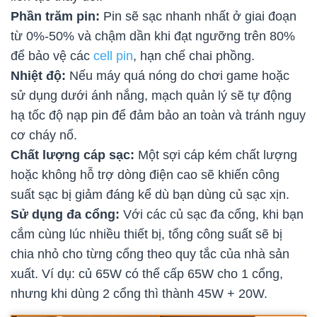
Phần trăm pin:
Pin sẽ sạc nhanh nhất ở giai đoạn
từ 0%-50% và chậm dần khi đạt ngưỡng trên 80%
để bảo vệ các
cell pin
, hạn chế chai phồng.
Nhiệt độ:
Nếu máy quá nóng do chơi game hoặc
sử dụng dưới ánh nắng, mạch quản lý sẽ tự động
hạ tốc độ nạp pin để đảm bảo an toàn và tránh nguy
cơ cháy nổ.
Chất lượng cáp sạc:
Một sợi cáp kém chất lượng
hoặc không hỗ trợ dòng điện cao sẽ khiến công
suất sạc bị giảm đáng kể dù bạn dùng củ sạc xịn.
Sử dụng đa cổng:
Với các củ sạc đa cổng, khi bạn
cắm cùng lúc nhiều thiết bị, tổng công suất sẽ bị
chia nhỏ cho từng cổng theo quy tắc của nhà sản
xuất. Ví dụ: củ 65W có thể cấp 65W cho 1 cổng,
nhưng khi dùng 2 cổng thì thành 45W + 20W.