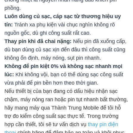
phồng.
Luôn dùng củ sạc, cáp sạc từ thương hiệu uy
tín:
Tránh xa phụ kiện vài chục nghìn không rõ
nguồn gốc, dù ghi công suất rất cao.
Thay pin khi đã chai nặng:
Nếu pin đã xuống cấp,
dù bạn dùng củ sạc xịn đến đâu thì công suất cũng
không ổn định, máy nóng, sụt pin nhanh.
Không để pin kiệt 0% và không sạc nhanh mọi
lúc:
Khi không vội, bạn có thể dùng sạc công suất
vừa phải để pin bền hơn theo thời gian.
Nếu thiết bị của bạn đang có dấu hiệu nhận sạc
chậm, máy nóng ran hoặc pin tụt nhanh bất thường,
hãy mang máy qua Thành Trung Mobile để tôi hỗ
trợ đo kiểm công suất sạc thực tế. Trong trường
hợp cần thiết, tôi sẽ tư vấn dịch vụ
thay pin điện
thoại
chính hãng để đảm bảo an toàn và khôi phục