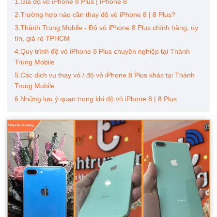
1.Giá độ vỏ iPhone 8 Plus | iPhone 8
2.Trường hợp nào cần thay độ vỏ iPhone 8 | 8 Plus?
3.Thành Trung Mobile - Độ vỏ iPhone 8 Plus chính hãng, uy
tín, giá rẻ TPHCM
4.Quy trình độ vỏ iPhone 8 Plus chuyên nghiệp tại Thành
Trung Mobile
5.Các dịch vụ thay vỏ / độ vỏ iPhone 8 Plus khác tại Thành
Trung Mobile
6.Những lưu ý quan trọng khi độ vỏ iPhone 8 | 8 Plus