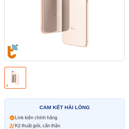
Thay pin
Pin iPhone
Pin Samsumg
Pin Oppo
Pin Xiaomi
Pin Realme
Thay vỏ
Vỏ iPhone
Vỏ Samsung
Vỏ Xiaomi
Vỏ Oppo
Vỏ Huawei
Vỏ Vivo
CAM KẾT HÀI LÒNG
Link kiện chính hãng
Kỹ thuật giỏi, cẩn thận