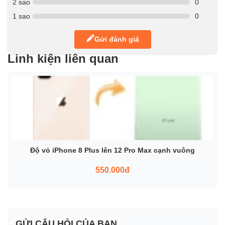
2 sao
0
1 sao
0
Gửi đánh giá
Linh kiện liên quan
Độ vỏ iPhone 8 Plus lên 12 Pro Max cạnh vuông
550.000đ
GỬI CÂU HỎI CỦA BẠN