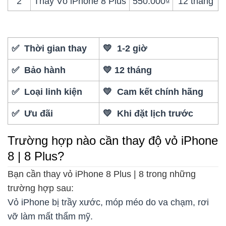
2
Thay Vỏ iPhone 8 Plus
550.000₫
12 tháng
✅ Thời gian thay
💛 1-2 giờ
✅ Bảo hành
💛 12 tháng
✅ Loại linh kiện
💛 Cam kết chính hãng
✅ Ưu đãi
💛 Khi đặt lịch trước
Trường hợp nào cần thay độ vỏ iPhone
8 | 8 Plus?
Bạn cần thay vỏ iPhone 8 Plus | 8 trong những
trường hợp sau:
Vỏ iPhone bị trầy xước, móp méo do va chạm, rơi
vỡ làm mất thẩm mỹ.