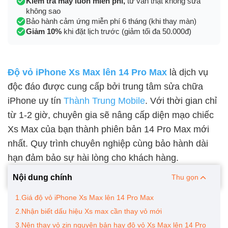
Kiểm tra máy luôn miễn phí,
tư vấn thật không sửa
không sao
Bảo hành cảm ứng miễn phí 6 tháng (khi thay màn)
Giảm 10%
khi đặt lịch trước (giảm tối đa 50.000đ)
Độ vỏ iPhone Xs Max lên 14 Pro Max
là dịch vụ
độc đáo được cung cấp bởi trung tâm sửa chữa
iPhone uy tín
Thành Trung Mobile
. Với thời gian chỉ
từ 1-2 giờ, chuyên gia sẽ nâng cấp diện mạo chiếc
Xs Max của bạn thành phiên bản 14 Pro Max mới
nhất. Quy trình chuyên nghiệp cùng bảo hành dài
hạn đảm bảo sự hài lòng cho khách hàng.
Nội dung chính
Thu gọn
1.Giá độ vỏ iPhone Xs Max lên 14 Pro Max
2.Nhận biết dấu hiệu Xs max cần thay vỏ mới
3.Nên thay vỏ zin nguyên bản hay độ vỏ Xs Max lên 14 Pro