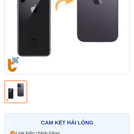
Thay pin
Pin iPhone
Pin Samsumg
Pin Oppo
Pin Xiaomi
Pin Realme
Thay vỏ
Vỏ iPhone
Vỏ Samsung
Vỏ Xiaomi
Vỏ Oppo
Vỏ Huawei
Vỏ Vivo
CAM KẾT HÀI LÒNG
Link kiện chính hãng