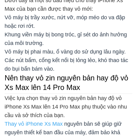
Dưới đây là một số dấu hiệu cho thấy iPhone Xs
Max của bạn cần được thay vỏ mới:
Vỏ máy bị trầy xước, nứt vỡ, móp méo do va đập
hoặc rơi rớt.
Khung viền máy bị bong tróc, gỉ sét do ảnh hưởng
của môi trường.
Vỏ máy bị phai màu, ố vàng do sử dụng lâu ngày.
Các nút bấm, cổng kết nối bị lỏng lẻo, khó thao tác
do bụi bẩn bám vào.
Nên thay vỏ zin nguyên bản hay độ vỏ
Xs Max lên 14 Pro Max
Việc lựa chọn thay vỏ zin nguyên bản hay độ vỏ
iPhone Xs Max lên 14 Pro Max phụ thuộc vào nhu
cầu và sở thích của bạn.
Thay vỏ iPhone Xs Max
nguyên bản sẽ giúp giữ
nguyên thiết kế ban đầu của máy, đảm bảo khả