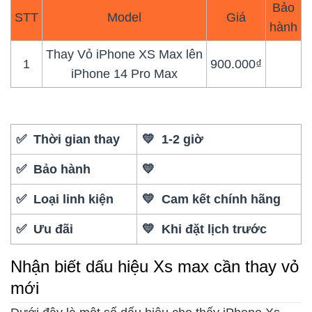
Bảo
STT
Model
Giá
hành
Thay Vỏ iPhone XS Max lên
1
900.000₫
iPhone 14 Pro Max
✅ Thời gian thay
💛 1-2 giờ
✅ Bảo hành
💛
✅ Loại linh kiện
💛 Cam kết chính hãng
✅ Ưu đãi
💛 Khi đặt lịch trước
Nhận biết dấu hiệu Xs max cần thay vỏ
mới