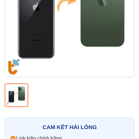
Thay pin
Pin iPhone
Pin Samsumg
Pin Oppo
Pin Xiaomi
Pin Realme
Thay vỏ
Vỏ iPhone
Vỏ Samsung
Vỏ Xiaomi
Vỏ Oppo
Vỏ Huawei
Vỏ Vivo
CAM KẾT HÀI LÒNG
Link kiện chính hãng