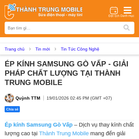
Thương hiệu
iPhone
Samsung
Oppo
Xiaomi
Realme
Vivo
Vsmart
Huawei
Nokia
Google Pixel
OnePlus
Trang chủ
Tin mới
Tin Tức Công Nghệ
Asus
Sony
Vertu
LG
Tecno
ÉP KÍNH SAMSUNG GÒ VẤP - GIẢI
Dịch vụ sửa chữa
PHÁP CHẤT LƯỢNG TẠI THÀNH
Thay màn hình
Thay pin
Ép kính
Thay camera
TRUNG MOBILE
Thay loa
Thay kính lưng
Thay vỏ
Thay chân sạc
Thay mic
Thay rung
Thay main
Unlock - Mở Khoá
Quỳnh TTM
19/01/2026 02:45 PM (GMT +07)
Thay màn hình
Chia sẻ
Màn hình iPhone
Màn hình Samsung
Màn hình Oppo
Ép kính Samsung Gò Vấp
– Dịch vụ thay kính chất
Màn hình Xiaomi
Màn hình Realme
Màn hình Vivo
lượng cao tại
Thành Trung Mobile
mang đến giải
Màn hình Vsmart
Màn hình Google Pixel