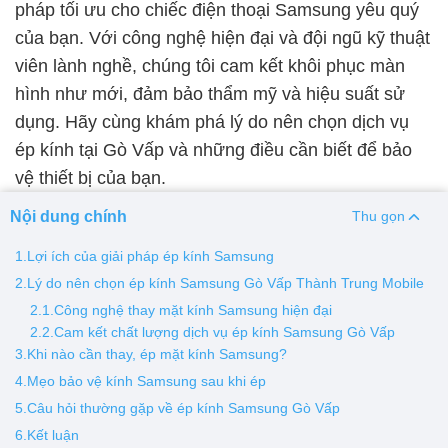
pháp tối ưu cho chiếc điện thoại Samsung yêu quý
của bạn. Với công nghệ hiện đại và đội ngũ kỹ thuật
Thay pin
viên lành nghề, chúng tôi cam kết khôi phục màn
Pin iPhone
Pin Samsumg
Pin Oppo
Pin Xiaomi
hình như mới, đảm bảo thẩm mỹ và hiệu suất sử
Pin Realme
dụng. Hãy cùng khám phá lý do nên chọn dịch vụ
Thay vỏ
ép kính tại Gò Vấp và những điều cần biết để bảo
vệ thiết bị của bạn.
Vỏ iPhone
Vỏ Samsung
Vỏ Xiaomi
Vỏ Oppo
Vỏ Huawei
Vỏ Vivo
Nội dung chính
Thu gọn
1.Lợi ích của giải pháp ép kính Samsung
2.Lý do nên chọn ép kính Samsung Gò Vấp Thành Trung Mobile
2.1.Công nghệ thay mặt kính Samsung hiện đại
2.2.Cam kết chất lượng dịch vụ ép kính Samsung Gò Vấp
3.Khi nào cần thay, ép mặt kính Samsung?
4.Mẹo bảo vệ kính Samsung sau khi ép
5.Câu hỏi thường gặp về ép kính Samsung Gò Vấp
6.Kết luận