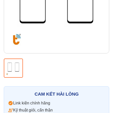
Thay pin
Pin iPhone
Pin Samsumg
Pin Oppo
Pin Xiaomi
Pin Realme
Thay vỏ
Vỏ iPhone
Vỏ Samsung
Vỏ Xiaomi
Vỏ Oppo
Vỏ Huawei
Vỏ Vivo
CAM KẾT HÀI LÒNG
Link kiện chính hãng
Kỹ thuật giỏi, cẩn thận