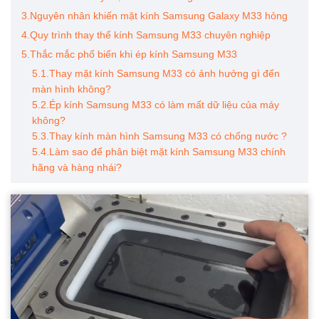
3.Nguyên nhân khiến mặt kính Samsung Galaxy M33 hỏng
4.Quy trình thay thế kính Samsung M33 chuyên nghiệp
5.Thắc mắc phổ biến khi ép kính Samsung M33
5.1.Thay mặt kính Samsung M33 có ảnh hưởng gì đến
màn hình không?
5.2.Ép kính Samsung M33 có làm mất dữ liệu của máy
không?
5.3.Thay kính màn hình Samsung M33 có chống nước ?
5.4.Làm sao để phân biệt mặt kính Samsung M33 chính
hãng và hàng nhái?