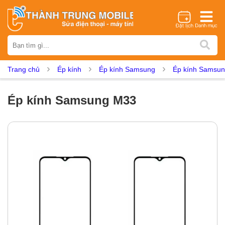
Thương hiệu
iPhone
Samsung
Oppo
Xiaomi
Realme
Vivo
Trang chủ
Ép kính
Ép kính Samsung
Ép kính Samsun
Vsmart
Huawei
Nokia
Google Pixel
OnePlus
Asus
Sony
Vertu
LG
Tecno
Ép kính Samsung M33
Dịch vụ sửa chữa
Thay màn hình
Thay pin
Ép kính
Thay camera
Thay loa
Thay kính lưng
Thay vỏ
Thay chân sạc
Thay mic
Thay rung
Thay main
Unlock - Mở Khoá
Thay màn hình
Màn hình iPhone
Màn hình Samsung
Màn hình Oppo
Màn hình Xiaomi
Màn hình Realme
Màn hình Vivo
Màn hình Vsmart
Màn hình Google Pixel