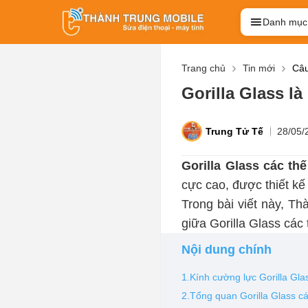
Danh mục
Trang chủ
Tin mới
Câu
Gorilla Glass l
Trung Tử Tế
28/05/
Gorilla Glass các thế 
cực cao, được thiết kế
Trong bài viết này, Th
giữa Gorilla Glass các t
Nội dung chính
1.Kính cường lực Gorilla Gla
2.Tổng quan Gorilla Glass các