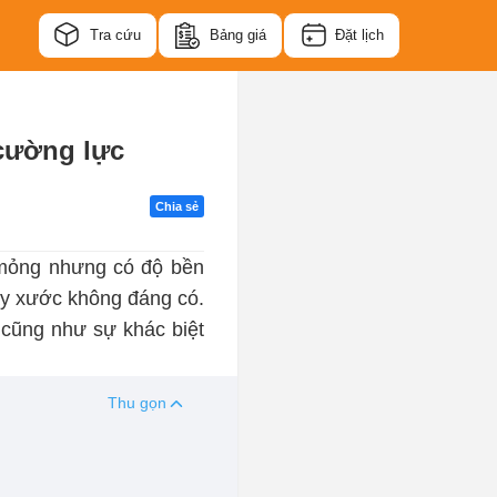
Tra cứu
Bảng giá
Đặt lịch
 cường lực
Chia sẻ
 mỏng nhưng có độ bền
rầy xước không đáng có.
t cũng như sự khác biệt
Thu gọn