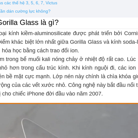
ss các thế hệ 3, 5, 6, 7, Victus
ó cần dán cường lực không?
orilla Glass là gì?
oại kính kiềm-aluminosilicate được phát triển bởi Corn
iểm khác biệt lớn nhất giữa Gorilla Glass và kính sod
 hóa học bằng cách trao đổi ion.
 trong bể muối kali nóng chảy ở nhiệt độ rất cao. Lúc n
 nhỏ hơn trong cấu trúc kính. Khi kính nguội đi, các ion
én bề mặt cực mạnh. Lớp nén này chính là chìa khóa gi
rộng của các vết xước nhỏ. Công nghệ này bắt đầu nổi 
bị cho chiếc iPhone đời đầu vào năm 2007.