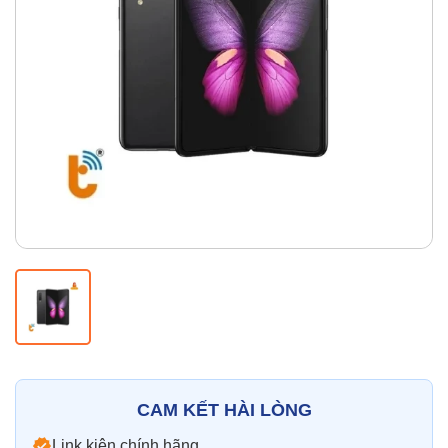
Thay pin
Pin iPhone
Pin Samsumg
Pin Oppo
Pin Xiaomi
Pin Realme
Thay vỏ
Vỏ iPhone
Vỏ Samsung
Vỏ Xiaomi
Vỏ Oppo
Vỏ Huawei
Vỏ Vivo
CAM KẾT HÀI LÒNG
Link kiện chính hãng