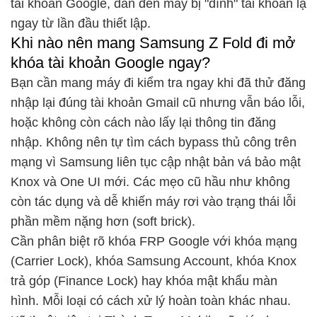
tài khoản Google, dẫn đến máy bị "dính" tài khoản lạ
ngay từ lần đầu thiết lập.
Khi nào nên mang Samsung Z Fold đi mở
khóa tài khoản Google ngay?
Bạn cần mang máy đi kiểm tra ngay khi đã thử đăng
nhập lại đúng tài khoản Gmail cũ nhưng vẫn báo lỗi,
hoặc không còn cách nào lấy lại thông tin đăng
nhập. Không nên tự tìm cách bypass thủ công trên
mạng vì Samsung liên tục cập nhật bản vá bảo mật
Knox và One UI mới. Các mẹo cũ hầu như không
còn tác dụng và dễ khiến máy rơi vào trạng thái lỗi
phần mềm nặng hơn (soft brick).
Cần phân biệt rõ khóa FRP Google với khóa mạng
(Carrier Lock), khóa Samsung Account, khóa Knox
trả góp (Finance Lock) hay khóa mật khẩu màn
hình. Mỗi loại có cách xử lý hoàn toàn khác nhau.