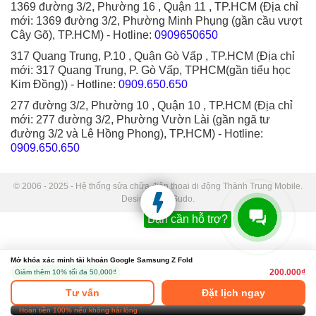
1369 đường 3/2, Phường 16 , Quận 11 , TP.HCM (Địa chỉ
mới: 1369 đường 3/2, Phường Minh Phụng (gần cầu vượt
Cây Gõ), TP.HCM)
- Hotline:
0909650650
317 Quang Trung, P.10 , Quận Gò Vấp , TP.HCM (Địa chỉ
mới: 317 Quang Trung, P. Gò Vấp, TPHCM(gần tiểu học
Kim Đồng))
- Hotline:
0909.650.650
277 đường 3/2, Phường 10 , Quận 10 , TP.HCM (Địa chỉ
mới: 277 đường 3/2, Phường Vườn Lài (gần ngã tư
đường 3/2 và Lê Hồng Phong), TP.HCM)
- Hotline:
0909.650.650
© 2006 - 2025 - Hệ thống sửa chữa điện thoại di động Thành Trung Mobile.
Designed by Sudo.
Bạn cần hỗ trợ?
Mở khóa xác minh tài khoản Google Samsung Z Fold
200.000₫
Giảm thêm 10% tối đa 50,000₫
Tư vấn
Đặt lịch ngay
Hoàn tiền 100% nếu không hài lòng