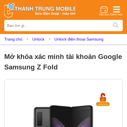
Thương hiệu
iPhone
Samsung
Oppo
Xiaomi
Realme
Vivo
Trang chủ
Unlock
Unlock điện thoại Samsung
Vsmart
Huawei
Nokia
Google Pixel
OnePlus
Asus
Sony
Vertu
LG
Tecno
Mở khóa xác minh tài khoản Google
Dịch vụ sửa chữa
Samsung Z Fold
Thay màn hình
Thay pin
Ép kính
Thay camera
Thay loa
Thay kính lưng
Thay vỏ
Thay chân sạc
Thay mic
Thay rung
Thay main
Unlock - Mở Khoá
Thay màn hình
Màn hình iPhone
Màn hình Samsung
Màn hình Oppo
Màn hình Xiaomi
Màn hình Realme
Màn hình Vivo
Màn hình Vsmart
Màn hình Google Pixel