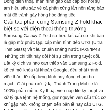
Dòng điện thoại màn hình gập cao cấp đòi hỏi sự
am hiểu sâu sắc về cả phần cứng lẫn nền tảng bảo
mật để tránh gây hỏng hóc đáng tiếc.
Cấu tạo phần cứng Samsung Z Fold khác
biệt so với điện thoại thông thường
Samsung Galaxy Z Fold sở hữu kết cấu cơ khí bản
lề gập mở phức tạp, cáp màn hình dẻo UTG (Ultra
Thin Glass) và tiêu chuẩn kháng nước IPX8/IP48
Những chi tiết này đòi hỏi sự cẩn trọng tuyệt đối.
Bất kỳ dịch vụ nào can thiệp vào Samsung Z Fold,
kể cả mở khóa tài khoản Google, đều phải tránh
việc tháo dỡ nắp lưng kính hay động chạm bo
mạch. Giải pháp xử lý tại Thành Trung Mobile là
100% phần mềm. Kỹ thuật viên nạp file kỹ thuật và
xử lý qua lệnh hệ thống, giữ nguyên vẹn cấu trúc cơ
khí gập mở, không chạm đến bản lề hay cáp UTG.