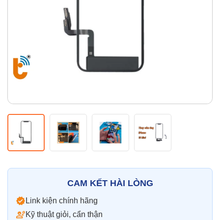
Thay pin
Pin iPhone
Pin Samsumg
Pin Oppo
Pin Xiaomi
Pin Realme
Thay vỏ
Vỏ iPhone
Vỏ Samsung
Vỏ Xiaomi
Vỏ Oppo
Vỏ Huawei
Vỏ Vivo
CAM KẾT HÀI LÒNG
Link kiện chính hãng
Kỹ thuật giỏi, cẩn thận