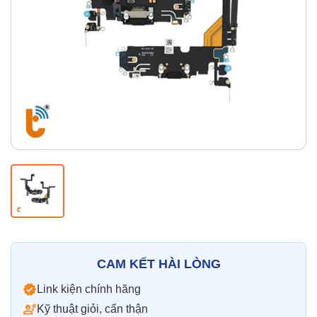
Thay pin
Pin iPhone
Pin Samsumg
Pin Oppo
Pin Xiaomi
Pin Realme
Thay vỏ
Vỏ iPhone
Vỏ Samsung
Vỏ Xiaomi
Vỏ Oppo
Vỏ Huawei
Vỏ Vivo
CAM KẾT HÀI LÒNG
Link kiện chính hãng
Kỹ thuật giỏi, cẩn thận