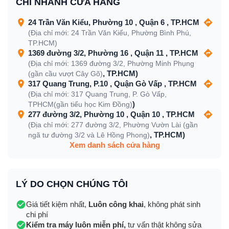
CHI NHÁNH CỬA HÀNG
24 Trần Văn Kiểu, Phường 10 , Quận 6 , TP.HCM
(Địa chỉ mới: 24 Trần Văn Kiểu, Phường Bình Phú,
TP.HCM)
1369 đường 3/2, Phường 16 , Quận 11 , TP.HCM
(Địa chỉ mới: 1369 đường 3/2, Phường Minh Phụng
, TP.HCM)
(gần cầu vượt Cây Gõ)
317 Quang Trung, P.10 , Quận Gò Vấp , TP.HCM
(Địa chỉ mới: 317 Quang Trung, P. Gò Vấp,
)
TPHCM(gần tiểu học Kim Đồng)
277 đường 3/2, Phường 10 , Quận 10 , TP.HCM
(Địa chỉ mới: 277 đường 3/2, Phường Vườn Lài (gần
, TP.HCM)
ngã tư đường 3/2 và Lê Hồng Phong)
Xem danh sách cửa hàng
LÝ DO CHỌN CHÚNG TÔI
Giá tiết kiệm nhất,
Luôn công khai
, không phát sinh
chi phí
Kiểm tra máy luôn miễn phí,
tư vấn thật không sửa