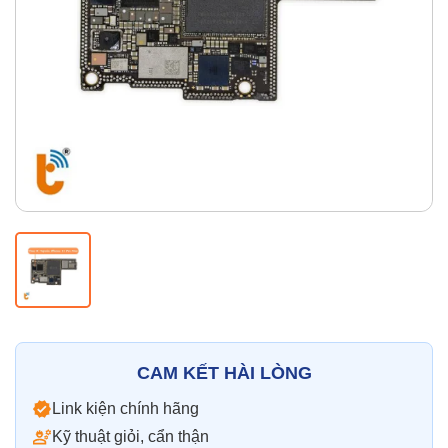
Thay pin
Pin iPhone
Pin Samsumg
Pin Oppo
Pin Xiaomi
Pin Realme
Thay vỏ
Vỏ iPhone
Vỏ Samsung
Vỏ Xiaomi
Vỏ Oppo
Vỏ Huawei
Vỏ Vivo
CAM KẾT HÀI LÒNG
Link kiện chính hãng
Kỹ thuật giỏi, cẩn thận