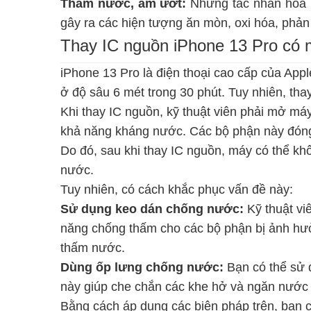
Thấm nước, ẩm ướt:
Những tác nhân hóa 
gây ra các hiện tượng ăn mòn, oxi hóa, phả
Thay IC nguồn iPhone 13 Pro có
iPhone 13 Pro là điện thoại cao cấp của Ap
ở độ sâu 6 mét trong 30 phút. Tuy nhiên, th
Khi thay IC nguồn, kỹ thuật viên phải mở máy 
khả năng kháng nước. Các bộ phận này đóng 
Do đó, sau khi thay IC nguồn, máy có thể k
nước.
Tuy nhiên, có cách khắc phục vấn đề này:
Sử dụng keo dán chống nước:
Kỹ thuật vi
năng chống thấm cho các bộ phận bị ảnh hưở
thấm nước.
Dùng ốp lưng chống nước:
Bạn có thể sử 
này giúp che chắn các khe hở và ngăn nước
Bằng cách áp dụng các biện pháp trên, bạn 