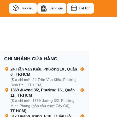
Tra cứu
Bảng giá
Đặt lịch
CHI NHÁNH CỬA HÀNG
24 Trần Văn Kiểu, Phường 10 , Quận
6 , TP.HCM
(Địa chỉ mới: 24 Trần Văn Kiểu, Phường
Bình Phú, TP.HCM)
1369 đường 3/2, Phường 16 , Quận
11 , TP.HCM
(Địa chỉ mới: 1369 đường 3/2, Phường
,
Minh Phụng (gần cầu vượt Cây Gõ)
TP.HCM)
317 Quang Trung, P.10 , Quận Gò