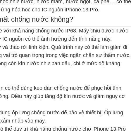
học như nước, nước mắm, nước ngọt, cà phê… có thể
n ứng hóa học cho IC nguồn iPhone 13 Pro.
 mất chống nước không?
ple với khả năng chống nước IP68. Máy chịu được nước
ay IC nguồn có thể ảnh hưởng đến tính năng này.
và tháo rời linh kiện. Quá trình này có thể làm giảm đi
vai trò quan trọng trong việc ngăn chặn sự thấm nước.
hông còn kín nước như ban đầu, chỉ ở mức độ kháng
ên có thể dùng keo dán chống nước để phục hồi tính
ng. Điều này giúp tăng độ kín nước và giảm nguy cơ
dụng ốp lưng chống nước để bảo vệ thiết bị. Ốp lưng
 xâm nhập vào máy.
có thể duy trì khả năng chống nước cho iPhone 13 Pro