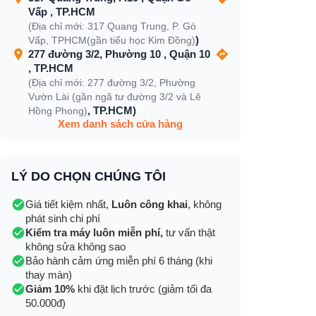
Vấp , TP.HCM
(Địa chỉ mới: 317 Quang Trung, P. Gò
)
Vấp, TPHCM(gần tiểu học Kim Đồng)
277 đường 3/2, Phường 10 , Quận 10
, TP.HCM
(Địa chỉ mới: 277 đường 3/2, Phường
Vườn Lài (gần ngã tư đường 3/2 và Lê
, TP.HCM)
Hồng Phong)
Xem danh sách cửa hàng
LÝ DO CHỌN CHÚNG TÔI
Giá tiết kiệm nhất,
Luôn công khai
, không
phát sinh chi phí
Kiểm tra máy luôn miễn phí,
tư vấn thật
không sửa không sao
Bảo hành cảm ứng miễn phí 6 tháng (khi
thay màn)
Giảm 10%
khi đặt lịch trước (giảm tối đa
50.000đ)