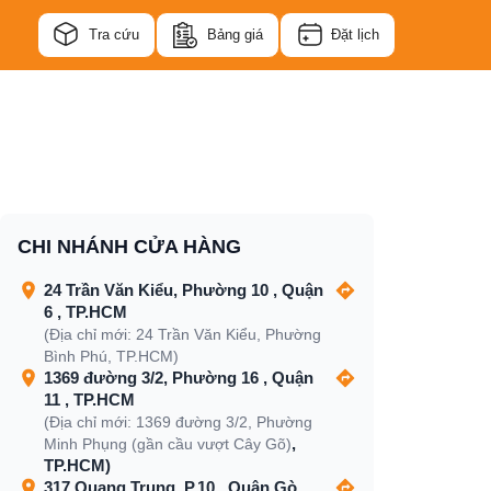
Tra cứu
Bảng giá
Đặt lịch
CHI NHÁNH CỬA HÀNG
24 Trần Văn Kiểu, Phường 10 , Quận
6 , TP.HCM
(Địa chỉ mới: 24 Trần Văn Kiểu, Phường
Bình Phú, TP.HCM)
1369 đường 3/2, Phường 16 , Quận
11 , TP.HCM
(Địa chỉ mới: 1369 đường 3/2, Phường
,
Minh Phụng (gần cầu vượt Cây Gõ)
TP.HCM)
317 Quang Trung, P.10 , Quận Gò