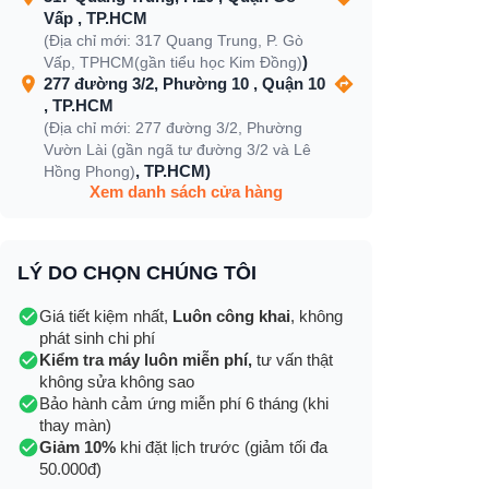
Vấp , TP.HCM
(Địa chỉ mới: 317 Quang Trung, P. Gò
)
Vấp, TPHCM(gần tiểu học Kim Đồng)
277 đường 3/2, Phường 10 , Quận 10
, TP.HCM
(Địa chỉ mới: 277 đường 3/2, Phường
Vườn Lài (gần ngã tư đường 3/2 và Lê
, TP.HCM)
Hồng Phong)
Xem danh sách cửa hàng
LÝ DO CHỌN CHÚNG TÔI
Giá tiết kiệm nhất,
Luôn công khai
, không
phát sinh chi phí
Kiểm tra máy luôn miễn phí,
tư vấn thật
không sửa không sao
Bảo hành cảm ứng miễn phí 6 tháng (khi
thay màn)
Giảm 10%
khi đặt lịch trước (giảm tối đa
50.000đ)