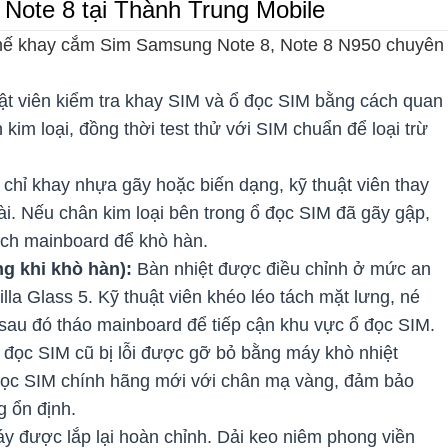
Note 8 tại Thành Trung Mobile
 thế khay cắm Sim Samsung Note 8, Note 8 N950 chuyên
ật viên kiểm tra khay SIM và ổ đọc SIM bằng cách quan
kim loại, đồng thời test thử với SIM chuẩn để loại trừ
chỉ khay nhựa gãy hoặc biến dạng, kỹ thuật viên thay
ài. Nếu chân kim loại bên trong ổ đọc SIM đã gãy gập,
ch mainboard để khò hàn.
g khi khò hàn):
Bàn nhiệt được điều chỉnh ở mức an
la Glass 5. Kỹ thuật viên khéo léo tách mặt lưng, né
sau đó tháo mainboard để tiếp cận khu vực ổ đọc SIM.
 đọc SIM cũ bị lỗi được gỡ bỏ bằng máy khò nhiệt
 đọc SIM chính hãng mới với chân mạ vàng, đảm bảo
g ổn định.
y được lắp lại hoàn chỉnh. Dải keo niêm phong viền