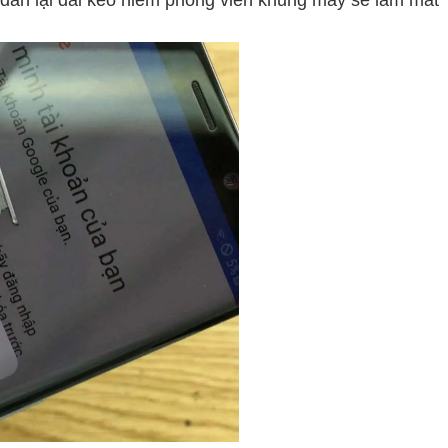
g dán lại dải keo niêm phong viền khung máy sẽ làm mất