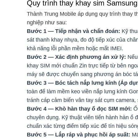
Quy trình thay khay sim Samsung 
Thành Trung Mobile áp dụng quy trình thay
nghiệp như sau:
Bước 1 — Tiếp nhận và chẩn đoán:
Kỹ thu
sát thanh khay nhựa, đo độ tiếp xúc của chân 
khả năng lỗi phần mềm hoặc mất IMEI.
Bước 2 — Xác định phương án xử lý:
Nếu 
khay SIM mới chuẩn Zin trực tiếp từ bên ngo
máy sẽ được chuyển sang phương án bóc tá
Bước 3 — Bóc tách nắp lưng kính (Áp dụn
toàn để làm mềm keo viền nắp lưng kính Goril
tránh cáp cảm biến vân tay sát cụm camera, 
Bước 4 — Khò hàn thay ổ đọc SIM mới:
Ổ
chuyên dụng. Kỹ thuật viên tiến hành hàn ổ
chuẩn xác từng điểm tiếp xúc để tín hiệu són
Bước 5 — Lắp ráp và phục hồi áp suất:
Má