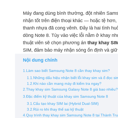
Máy đang dùng bình thường, đột nhiên Sams
nhận tốt trên điện thoại khác — hoặc tệ hơn,
thanh nhựa đã cong vênh. Đây là hai tình hu
dòng Note 8. Tùy vào việc lỗi nằm ở khay nh
thuật viên sẽ chọn phương án
thay khay SI
SIM, đảm bảo máy nhận sóng ổn định và gi
Nội dung chính
1.Làm sao biết Samsung Note 8 cần thay khay sim?
1.1.Những dấu hiệu nhận biết lỗi khay sim và ổ đọc si
1.2.Khi nào cần mang máy đi kiểm tra ngay?
2.Thay khay sim Samsung Galaxy Note 8 giá bao nhiêu?
3.Đặc điểm kỹ thuật của khay sim Samsung Note 8
3.1.Cấu tạo khay SIM lai (Hybrid Dual-SIM)
3.2.Rủi ro khi thay thế sai kỹ thuật
4.Quy trình thay khay sim Samsung Note 8 tại Thành Tr