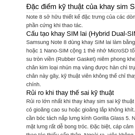
Đặc điểm kỹ thuật của khay sim 
Note 8 sở hữu thiết kế đặc trưng của các dòn
phần cứng khi thao tác.
Cấu tạo khay SIM lai (Hybrid Dual-SI
Samsung Note 8 dùng khay SIM lai làm bằng 
hoặc 1 Nano-SIM cộng 1 thẻ nhớ MicroSD t
su tròn viền (Rubber Gasket) niêm phong kh
chân kim loại nhún mạ vàng được hàn chì trự
chân này gãy, kỹ thuật viên không thể chỉ t
chính.
Rủi ro khi thay thế sai kỹ thuật
Rủi ro lớn nhất khi thay khay sim sai kỹ th
có gioăng cao su hoặc gioăng lắp không khít
cần bóc tách nắp lưng kính Gorilla Glass 5.
mặt lưng rất dễ bong tróc. Đặc biệt, cáp cả