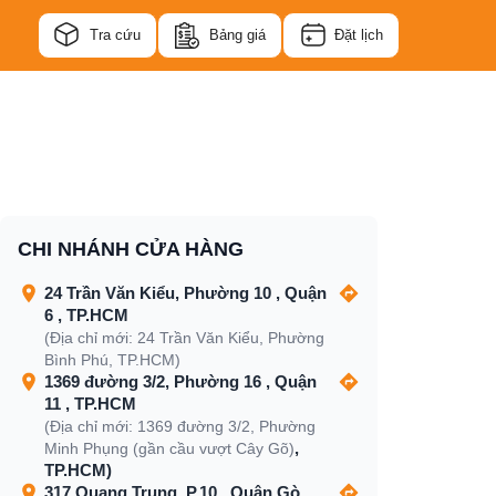
Tra cứu
Bảng giá
Đặt lịch
CHI NHÁNH CỬA HÀNG
24 Trần Văn Kiểu, Phường 10 , Quận
6 , TP.HCM
(Địa chỉ mới: 24 Trần Văn Kiểu, Phường
Bình Phú, TP.HCM)
1369 đường 3/2, Phường 16 , Quận
11 , TP.HCM
(Địa chỉ mới: 1369 đường 3/2, Phường
,
Minh Phụng (gần cầu vượt Cây Gõ)
TP.HCM)
317 Quang Trung, P.10 , Quận Gò