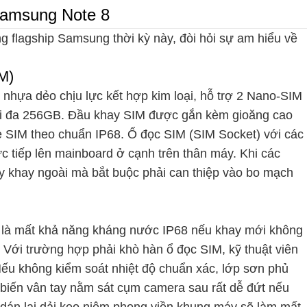
Samsung Note 8
g flagship Samsung thời kỳ này, đòi hỏi sự am hiểu về
M)
nhựa dẻo chịu lực kết hợp kim loại, hỗ trợ 2 Nano-SIM
ối đa 256GB. Đầu khay SIM được gắn kèm gioăng cao
e SIM theo chuẩn IP68. Ổ đọc SIM (SIM Socket) với các
c tiếp lên mainboard ở cạnh trên thân máy. Khi các
hay khay ngoài mà bắt buộc phải can thiệp vào bo mạch
uật là mất khả năng kháng nước IP68 nếu khay mới không
. Với trường hợp phải khò hàn ổ đọc SIM, kỹ thuật viên
 Nếu không kiểm soát nhiệt độ chuẩn xác, lớp sơn phủ
m biến vân tay nằm sát cụm camera sau rất dễ đứt nếu