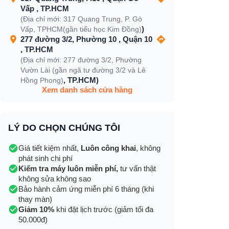
Vấp , TP.HCM
(Địa chỉ mới: 317 Quang Trung, P. Gò
)
Vấp, TPHCM(gần tiểu học Kim Đồng)
277 đường 3/2, Phường 10 , Quận 10
, TP.HCM
(Địa chỉ mới: 277 đường 3/2, Phường
Vườn Lài (gần ngã tư đường 3/2 và Lê
, TP.HCM)
Hồng Phong)
Xem danh sách cửa hàng
LÝ DO CHỌN CHÚNG TÔI
Giá tiết kiệm nhất,
Luôn công khai
, không
phát sinh chi phí
Kiểm tra máy luôn miễn phí,
tư vấn thật
không sửa không sao
Bảo hành cảm ứng miễn phí 6 tháng (khi
thay màn)
Giảm 10%
khi đặt lịch trước (giảm tối đa
50.000đ)