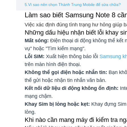
5.Vì sao nên chọn Thành Trung Mobile để sửa chữa?
Làm sao biết Samsung Note 8 cần
Việc xác định đúng tình trạng hư hỏng giúp bạ
Những dấu hiệu nhận biết lỗi khay si
Mất sóng:
Điện thoại di động không thể kết n
vụ" hoặc "Tìm kiếm mạng".
Lỗi SIM:
Xuất hiện thông báo lỗi
Samsung kh
trên màn hình điện thoại.
Không thể gọi điện hoặc nhắn tin:
Bạn khôn
thể gửi hoặc nhận tin nhắn văn bản.
Kết nối dữ liệu di động không ổn định:
Int
mạng chậm.
Khay Sim bị lỏng hoặc kẹt:
Khay đựng Sim k
lỏng.
Khi nào cần mang máy đi kiểm tra n