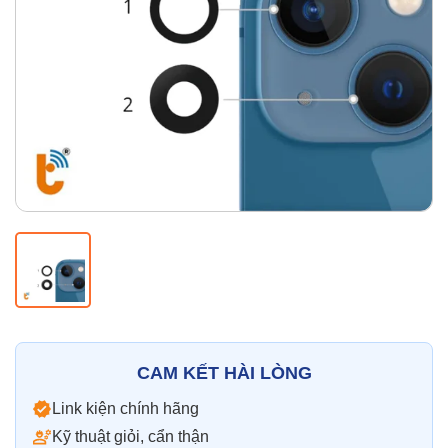
Thay pin
Pin iPhone
Pin Samsumg
Pin Oppo
Pin Xiaomi
Pin Realme
Thay vỏ
Vỏ iPhone
Vỏ Samsung
Vỏ Xiaomi
Vỏ Oppo
Vỏ Huawei
Vỏ Vivo
CAM KẾT HÀI LÒNG
Link kiện chính hãng
Kỹ thuật giỏi, cẩn thận