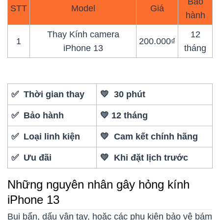
Bảo
STT
Model
Giá
hành
Thay Kính camera
12
1
200.000₫
iPhone 13
tháng
✅ Thời gian thay
💛 30 phút
✅ Bảo hành
💛 12 tháng
✅ Loại linh kiện
💛 Cam kết chính hãng
✅ Ưu đãi
💛 Khi đặt lịch trước
Những nguyên nhân gây hỏng kính
iPhone 13
Bụi bẩn, dấu vân tay, hoặc các phụ kiện bảo vệ bám