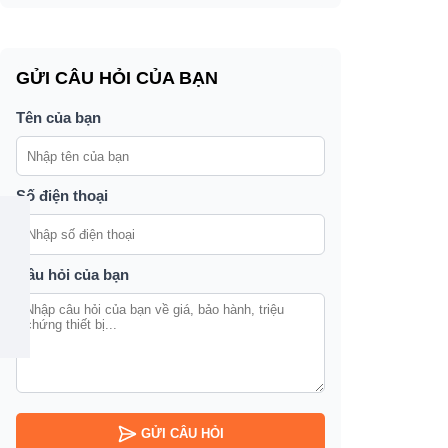
ị
t
GỬI CÂU HỎI CỦA BẠN
Tên của bạn
Số điện thoại
Câu hỏi của bạn
GỬI CÂU HỎI