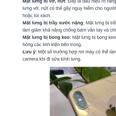
Mặt lưng bị vỡ, nứt
: Đây là dấu hiệu rõ ràn
lưng vỡ, nứt có thể gây nguy hiểm cho người 
hoặc túi xách.
Mặt lưng bị trầy xước nặng
: Mặt lưng bị t
làm giảm khả năng chống bám vân tay và c
Mặt lưng bị bong keo
: Mặt lưng bị bong keo
hỏng các linh kiện bên trong.
Lưu ý
: Một số trường hợp rơi máy có thể là
camera
khi đi sửa kính lưng.