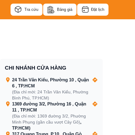
Tra cứu
Bảng giá
Đặt lịch
CHI NHÁNH CỬA HÀNG
24 Trần Văn Kiểu, Phường 10 , Quận
6 , TP.HCM
(Địa chỉ mới: 24 Trần Văn Kiểu, Phường
Bình Phú, TP.HCM)
1369 đường 3/2, Phường 16 , Quận
11 , TP.HCM
(Địa chỉ mới: 1369 đường 3/2, Phường
,
Minh Phụng (gần cầu vượt Cây Gõ)
TP.HCM)
317 Quang Trung, P.10 , Quận Gò