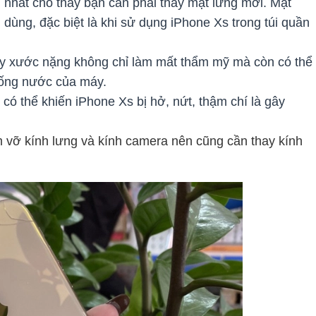
g nhất cho thấy bạn cần phải thay mặt lưng mới. Mặt
dùng, đặc biệt là khi sử dụng iPhone Xs trong túi quần
rầy xước nặng không chỉ làm mất thẩm mỹ mà còn có thể
hống nước của máy.
 có thể khiến iPhone Xs bị hở, nứt, thậm chí là gây
m vỡ kính lưng và kính camera nên cũng cần thay kính