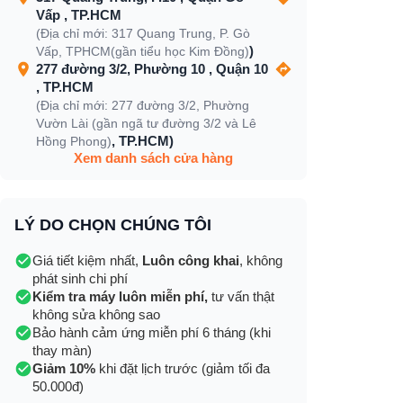
Vấp , TP.HCM
(Địa chỉ mới: 317 Quang Trung, P. Gò
)
Vấp, TPHCM(gần tiểu học Kim Đồng)
277 đường 3/2, Phường 10 , Quận 10
, TP.HCM
(Địa chỉ mới: 277 đường 3/2, Phường
Vườn Lài (gần ngã tư đường 3/2 và Lê
, TP.HCM)
Hồng Phong)
Xem danh sách cửa hàng
LÝ DO CHỌN CHÚNG TÔI
Giá tiết kiệm nhất,
Luôn công khai
, không
phát sinh chi phí
Kiểm tra máy luôn miễn phí,
tư vấn thật
không sửa không sao
Bảo hành cảm ứng miễn phí 6 tháng (khi
thay màn)
Giảm 10%
khi đặt lịch trước (giảm tối đa
50.000đ)