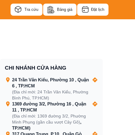
Tra cứu
Bảng giá
Đặt lịch
CHI NHÁNH CỬA HÀNG
24 Trần Văn Kiểu, Phường 10 , Quận
6 , TP.HCM
(Địa chỉ mới: 24 Trần Văn Kiểu, Phường
Bình Phú, TP.HCM)
1369 đường 3/2, Phường 16 , Quận
11 , TP.HCM
(Địa chỉ mới: 1369 đường 3/2, Phường
,
Minh Phụng (gần cầu vượt Cây Gõ)
TP.HCM)
317 Quang Trung, P.10 , Quận Gò