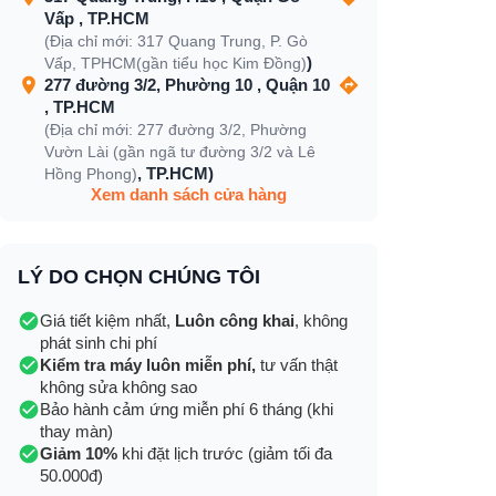
Vấp , TP.HCM
(Địa chỉ mới: 317 Quang Trung, P. Gò
)
Vấp, TPHCM(gần tiểu học Kim Đồng)
277 đường 3/2, Phường 10 , Quận 10
, TP.HCM
(Địa chỉ mới: 277 đường 3/2, Phường
Vườn Lài (gần ngã tư đường 3/2 và Lê
, TP.HCM)
Hồng Phong)
Xem danh sách cửa hàng
LÝ DO CHỌN CHÚNG TÔI
Giá tiết kiệm nhất,
Luôn công khai
, không
phát sinh chi phí
Kiểm tra máy luôn miễn phí,
tư vấn thật
không sửa không sao
Bảo hành cảm ứng miễn phí 6 tháng (khi
thay màn)
Giảm 10%
khi đặt lịch trước (giảm tối đa
50.000đ)