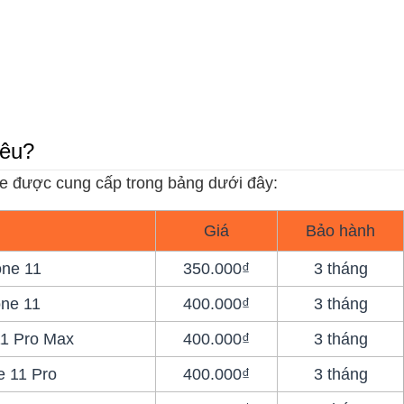
iêu?
le được cung cấp trong bảng dưới đây:
Giá
Bảo hành
one 11
350.000₫
3 tháng
one 11
400.000₫
3 tháng
11 Pro Max
400.000₫
3 tháng
e 11 Pro
400.000₫
3 tháng