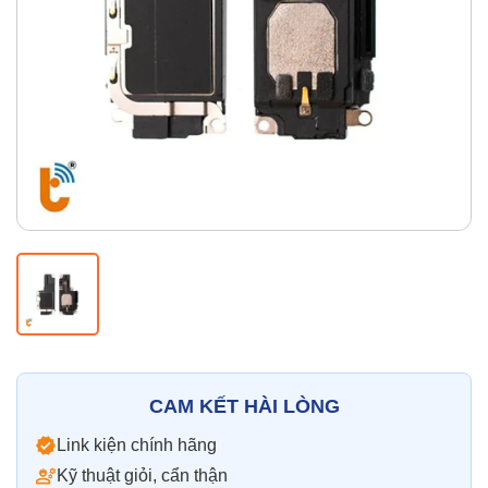
Thay pin
Pin iPhone
Pin Samsumg
Pin Oppo
Pin Xiaomi
Pin Realme
Thay vỏ
Vỏ iPhone
Vỏ Samsung
Vỏ Xiaomi
Vỏ Oppo
Vỏ Huawei
Vỏ Vivo
CAM KẾT HÀI LÒNG
Link kiện chính hãng
Kỹ thuật giỏi, cẩn thận