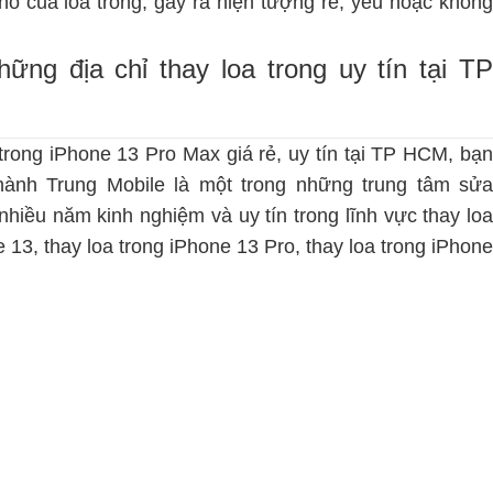
nổ của loa trong, gây ra hiện tượng rè, yếu hoặc không
ững địa chỉ thay loa trong uy tín tại TP
trong iPhone 13 Pro Max giá rẻ, uy tín tại TP HCM, bạn
hành Trung Mobile là một trong những trung tâm
sửa
hiều năm kinh nghiệm và uy tín trong lĩnh vực thay loa
e 13
,
thay loa trong iPhone 13 Pro
,
thay loa trong iPhone