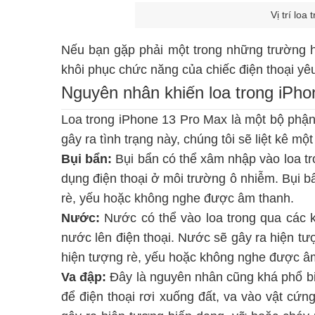
Vị trí loa
Nếu bạn gặp phải một trong những trường hợ
khôi phục chức năng của chiếc điện thoại yê
Nguyên nhân khiến loa trong iPho
Loa trong iPhone 13 Pro Max là một bộ phậ
gây ra tình trạng này, chúng tôi sẽ liệt kê m
Bụi bẩn:
Bụi bẩn có thể xâm nhập vào loa tr
dụng điện thoại ở môi trường ô nhiễm. Bụi b
rè, yếu hoặc không nghe được âm thanh.
Nước:
Nước có thể vào loa trong qua các k
nước lên điện thoại. Nước sẽ gây ra hiện tượ
hiện tượng rè, yếu hoặc không nghe được â
Va đập:
Đây là nguyên nhân cũng khá phổ biế
để điện thoại rơi xuống đất, va vào vật cứ