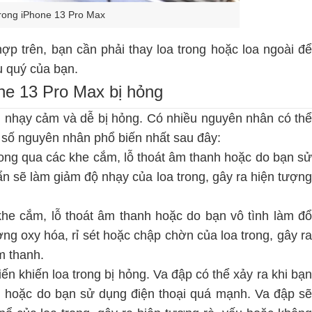
 trong iPhone 13 Pro Max
p trên, bạn cần phải thay loa trong hoặc loa ngoài
đ
u quý của bạn.
ne 13 Pro Max bị hỏng
n nhạy cảm và dễ bị hỏng. Có nhiều nguyên nhân có thể
ột số nguyên nhân phổ biến nhất sau đây:
ong qua các khe cắm, lỗ thoát âm thanh hoặc do bạn s
ẩn sẽ làm giảm độ nhạy của loa trong, gây ra hiện tượng
he cắm, lỗ thoát âm thanh hoặc do bạn vô tình làm đổ
ng oxy hóa, rỉ sét hoặc chập chờn của loa trong, gây ra
m thanh.
n khiến loa trong bị hỏng. Va đập có thể xảy ra khi bạ
ng hoặc do bạn sử dụng điện thoại quá mạnh. Va đập sẽ