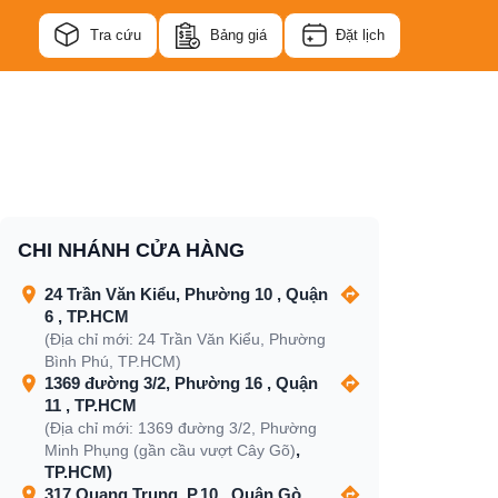
Tra cứu
Bảng giá
Đặt lịch
CHI NHÁNH CỬA HÀNG
24 Trần Văn Kiểu, Phường 10 , Quận
6 , TP.HCM
(Địa chỉ mới: 24 Trần Văn Kiểu, Phường
Bình Phú, TP.HCM)
1369 đường 3/2, Phường 16 , Quận
11 , TP.HCM
(Địa chỉ mới: 1369 đường 3/2, Phường
,
Minh Phụng (gần cầu vượt Cây Gõ)
TP.HCM)
317 Quang Trung, P.10 , Quận Gò