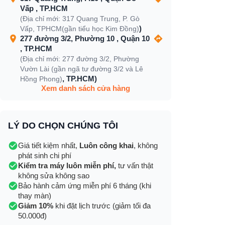
Vấp , TP.HCM
(Địa chỉ mới: 317 Quang Trung, P. Gò
)
Vấp, TPHCM(gần tiểu học Kim Đồng)
277 đường 3/2, Phường 10 , Quận 10
, TP.HCM
(Địa chỉ mới: 277 đường 3/2, Phường
Vườn Lài (gần ngã tư đường 3/2 và Lê
, TP.HCM)
Hồng Phong)
Xem danh sách cửa hàng
LÝ DO CHỌN CHÚNG TÔI
Giá tiết kiệm nhất,
Luôn công khai
, không
phát sinh chi phí
Kiểm tra máy luôn miễn phí,
tư vấn thật
không sửa không sao
Bảo hành cảm ứng miễn phí 6 tháng (khi
thay màn)
Giảm 10%
khi đặt lịch trước (giảm tối đa
50.000đ)