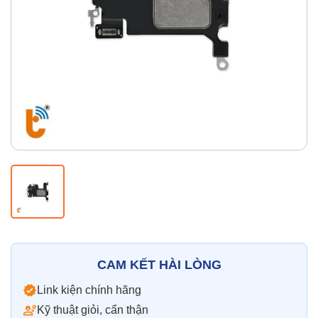
Thay pin
Pin iPhone
Pin Samsumg
Pin Oppo
Pin Xiaomi
Pin Realme
Thay vỏ
Vỏ iPhone
Vỏ Samsung
Vỏ Xiaomi
Vỏ Oppo
Vỏ Huawei
Vỏ Vivo
CAM KẾT HÀI LÒNG
Link kiện chính hãng
Kỹ thuật giỏi, cẩn thận