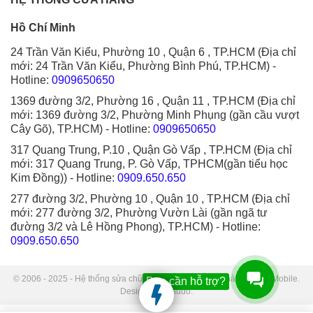
Hồ Chí Minh
24 Trần Văn Kiểu, Phường 10 , Quận 6 , TP.HCM (Địa chỉ
mới: 24 Trần Văn Kiểu, Phường Bình Phú, TP.HCM)
-
Hotline:
0909650650
1369 đường 3/2, Phường 16 , Quận 11 , TP.HCM (Địa chỉ
mới: 1369 đường 3/2, Phường Minh Phụng (gần cầu vượt
Cây Gõ), TP.HCM)
- Hotline:
0909650650
317 Quang Trung, P.10 , Quận Gò Vấp , TP.HCM (Địa chỉ
mới: 317 Quang Trung, P. Gò Vấp, TPHCM(gần tiểu học
Kim Đồng))
- Hotline:
0909.650.650
277 đường 3/2, Phường 10 , Quận 10 , TP.HCM (Địa chỉ
mới: 277 đường 3/2, Phường Vườn Lài (gần ngã tư
đường 3/2 và Lê Hồng Phong), TP.HCM)
- Hotline:
0909.650.650
© 2006 - 2025 - Hệ thống sửa chữa điện thoại di động Thành Trung Mobile.
Bạn cần hỗ trợ?
Designed by Sudo.