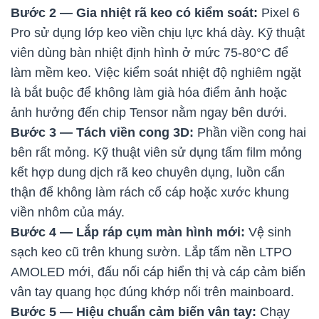
Bước 2 — Gia nhiệt rã keo có kiểm soát:
Pixel 6
Pro sử dụng lớp keo viền chịu lực khá dày. Kỹ thuật
viên dùng bàn nhiệt định hình ở mức 75-80°C để
làm mềm keo. Việc kiểm soát nhiệt độ nghiêm ngặt
là bắt buộc để không làm già hóa điểm ảnh hoặc
ảnh hưởng đến chip Tensor nằm ngay bên dưới.
Bước 3 — Tách viền cong 3D:
Phần viền cong hai
bên rất mỏng. Kỹ thuật viên sử dụng tấm film mỏng
kết hợp dung dịch rã keo chuyên dụng, luồn cẩn
thận để không làm rách cổ cáp hoặc xước khung
viền nhôm của máy.
Bước 4 — Lắp ráp cụm màn hình mới:
Vệ sinh
sạch keo cũ trên khung sườn. Lắp tấm nền LTPO
AMOLED mới, đấu nối cáp hiển thị và cáp cảm biến
vân tay quang học đúng khớp nối trên mainboard.
Bước 5 — Hiệu chuẩn cảm biến vân tay:
Chạy