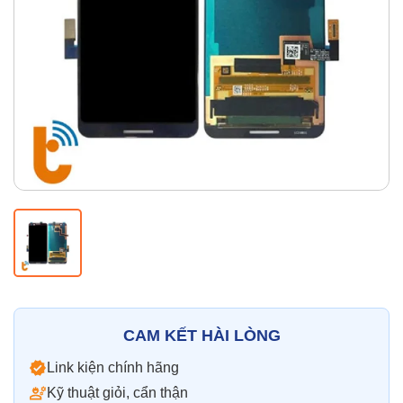
Thay pin
Pin iPhone
Pin Samsumg
Pin Oppo
Pin Xiaomi
Pin Realme
Thay vỏ
Vỏ iPhone
Vỏ Samsung
Vỏ Xiaomi
Vỏ Oppo
Vỏ Huawei
Vỏ Vivo
CAM KẾT HÀI LÒNG
Link kiện chính hãng
Kỹ thuật giỏi, cẩn thận