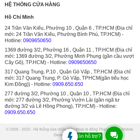
HỆ THỐNG CỬA HÀNG
Hồ Chí Minh
24 Trần Văn Kiểu, Phường 10 , Quận 6 , TP.HCM (Địa chỉ
mới: 24 Trần Văn Kiểu, Phường Bình Phú, TP.HCM)
-
Hotline:
0909650650
1369 đường 3/2, Phường 16 , Quận 11 , TP.HCM (Địa chỉ
mới: 1369 đường 3/2, Phường Minh Phụng (gần cầu vượt
Cây Gõ), TP.HCM)
- Hotline:
0909650650
317 Quang Trung, P.10 , Quận Gò Vấp , TP.HCM (Địa chỉ
mới: 317 Quang Trung, P. Gò Vấp, TPHCM(gần tiểu học
Kim Đồng))
- Hotline:
0909.650.650
277 đường 3/2, Phường 10 , Quận 10 , TP.HCM (Địa chỉ
mới: 277 đường 3/2, Phường Vườn Lài (gần ngã tư
đường 3/2 và Lê Hồng Phong), TP.HCM)
- Hotline:
0909.650.650
© 2006 - 2025 - Hệ thống sửa chữa điện thoại di động Thành Trung Mobile.
Designed by Sudo.
Bạn cần hỗ trợ?