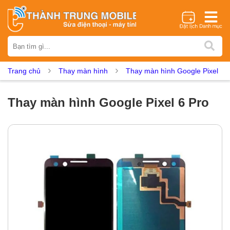
Thương hiệu
iPhone
Samsung
Oppo
Xiaomi
Realme
Vivo
Trang chủ
Thay màn hình
Thay màn hình Google Pixel
Vsmart
Huawei
Nokia
Google Pixel
OnePlus
Asus
Sony
Vertu
LG
Tecno
Thay màn hình Google Pixel 6 Pro
Dịch vụ sửa chữa
Thay màn hình
Thay pin
Ép kính
Thay camera
Thay loa
Thay kính lưng
Thay vỏ
Thay chân sạc
Thay mic
Thay rung
Thay main
Unlock - Mở Khoá
Thay màn hình
Màn hình iPhone
Màn hình Samsung
Màn hình Oppo
Màn hình Xiaomi
Màn hình Realme
Màn hình Vivo
Màn hình Vsmart
Màn hình Google Pixel