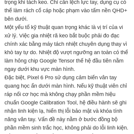
trọng khi tách keo. Chỉ cần lệch lực tay, dụng cụ có
thể làm rách cổ cáp hoặc phạm vào tấm nền QHD+
bên dưới.
Một yếu tố kỹ thuật quan trọng khác là vị trí của vi
xử lý. Việc gia nhiệt rã keo bắt buộc phải đo đạc
chính xác bằng máy tách nhiệt chuyên dụng thay vì
khò tay tự do. Nhiệt độ vượt ngưỡng an toàn có thể
làm hỏng chip Google Tensor thế hệ đầu tiên nằm
ngay dưới khu vực màn hình.
Đặc biệt, Pixel 6 Pro sử dụng cảm biến vân tay
quang học ẩn dưới màn hình. Nếu kỹ thuật viên chỉ
ráp nối cơ học mà không chạy phần mềm hiệu
chuẩn Google Calibration Tool, hệ điều hành sẽ ghi
nhận linh kiện lạ, hiển thị lỗi bảo mật và khóa tính
năng vân tay. Vấn đề này nằm ở bước đồng bộ
phần mềm sinh trắc học, không phải do lỗi linh kiện.