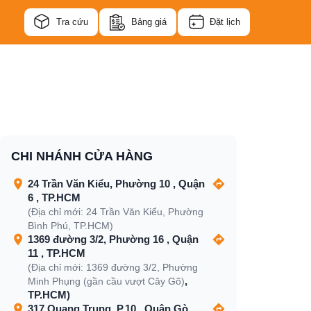
Tra cứu
Bảng giá
Đặt lịch
CHI NHÁNH CỬA HÀNG
24 Trần Văn Kiểu, Phường 10 , Quận
6 , TP.HCM
(Địa chỉ mới: 24 Trần Văn Kiểu, Phường
Bình Phú, TP.HCM)
1369 đường 3/2, Phường 16 , Quận
11 , TP.HCM
(Địa chỉ mới: 1369 đường 3/2, Phường
,
Minh Phụng (gần cầu vượt Cây Gõ)
TP.HCM)
317 Quang Trung, P.10 , Quận Gò