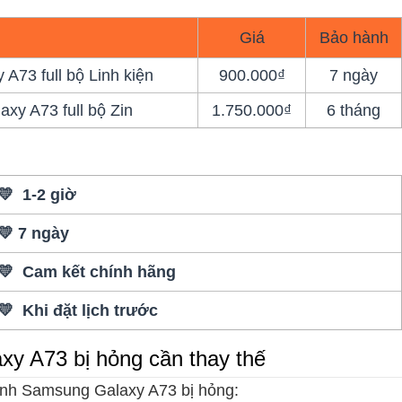
Giá
Bảo hành
73 full bộ Linh kiện
900.000₫
7 ngày
xy A73 full bộ Zin
1.750.000₫
6 tháng
💛 1-2 giờ
💛 7 ngày
💛 Cam kết chính hãng
💛 Khi đặt lịch trước
y A73 bị hỏng cần thay thế
ình Samsung Galaxy A73 bị hỏng: