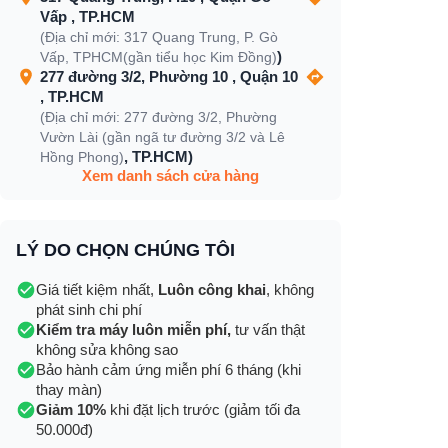
Vấp , TP.HCM
(Địa chỉ mới: 317 Quang Trung, P. Gò
)
Vấp, TPHCM(gần tiểu học Kim Đồng)
277 đường 3/2, Phường 10 , Quận 10
, TP.HCM
(Địa chỉ mới: 277 đường 3/2, Phường
Vườn Lài (gần ngã tư đường 3/2 và Lê
, TP.HCM)
Hồng Phong)
Xem danh sách cửa hàng
LÝ DO CHỌN CHÚNG TÔI
Giá tiết kiệm nhất,
Luôn công khai
, không
phát sinh chi phí
Kiểm tra máy luôn miễn phí,
tư vấn thật
không sửa không sao
Bảo hành cảm ứng miễn phí 6 tháng (khi
thay màn)
Giảm 10%
khi đặt lịch trước (giảm tối đa
50.000đ)