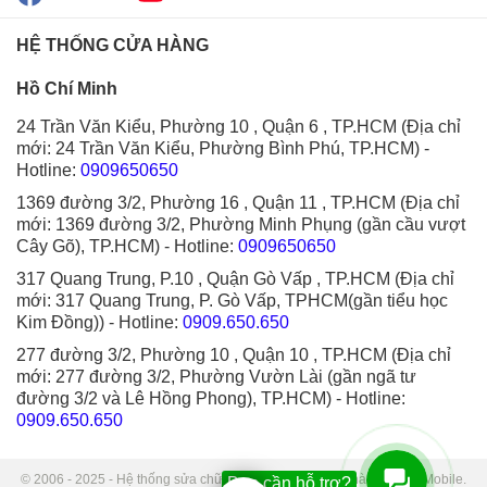
HỆ THỐNG CỬA HÀNG
Hồ Chí Minh
24 Trần Văn Kiểu, Phường 10 , Quận 6 , TP.HCM (Địa chỉ
mới: 24 Trần Văn Kiểu, Phường Bình Phú, TP.HCM)
-
Hotline:
0909650650
1369 đường 3/2, Phường 16 , Quận 11 , TP.HCM (Địa chỉ
mới: 1369 đường 3/2, Phường Minh Phụng (gần cầu vượt
Cây Gõ), TP.HCM)
- Hotline:
0909650650
317 Quang Trung, P.10 , Quận Gò Vấp , TP.HCM (Địa chỉ
mới: 317 Quang Trung, P. Gò Vấp, TPHCM(gần tiểu học
Kim Đồng))
- Hotline:
0909.650.650
277 đường 3/2, Phường 10 , Quận 10 , TP.HCM (Địa chỉ
mới: 277 đường 3/2, Phường Vườn Lài (gần ngã tư
đường 3/2 và Lê Hồng Phong), TP.HCM)
- Hotline:
0909.650.650
© 2006 - 2025 - Hệ thống sửa chữa điện thoại di động Thành Trung Mobile.
Bạn cần hỗ trợ?