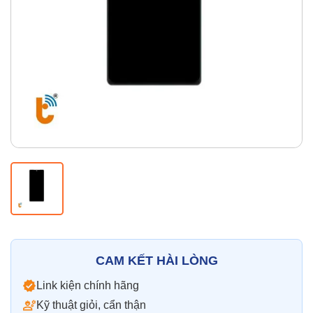
Thay pin
Pin iPhone
Pin Samsumg
Pin Oppo
Pin Xiaomi
Pin Realme
Thay vỏ
Vỏ iPhone
Vỏ Samsung
Vỏ Xiaomi
Vỏ Oppo
Vỏ Huawei
Vỏ Vivo
CAM KẾT HÀI LÒNG
Link kiện chính hãng
Kỹ thuật giỏi, cẩn thận