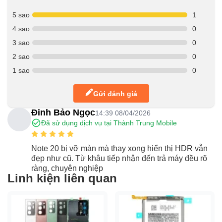
5 sao
1
4 sao
0
3 sao
0
2 sao
0
1 sao
0
Gửi đánh giá
Đinh Bảo Ngọc
14:39 08/04/2026
Đã sử dụng dịch vụ tại Thành Trung Mobile
Note 20 bị vỡ màn mà thay xong hiển thị HDR vẫn
đẹp như cũ. Từ khâu tiếp nhận đến trả máy đều rõ
ràng, chuyên nghiệp
Linh kiện liên quan