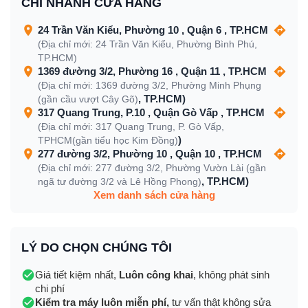
CHI NHÁNH CỬA HÀNG
24 Trần Văn Kiểu, Phường 10 , Quận 6 , TP.HCM
(Địa chỉ mới: 24 Trần Văn Kiểu, Phường Bình Phú,
TP.HCM)
1369 đường 3/2, Phường 16 , Quận 11 , TP.HCM
(Địa chỉ mới: 1369 đường 3/2, Phường Minh Phụng
, TP.HCM)
(gần cầu vượt Cây Gõ)
317 Quang Trung, P.10 , Quận Gò Vấp , TP.HCM
(Địa chỉ mới: 317 Quang Trung, P. Gò Vấp,
)
TPHCM(gần tiểu học Kim Đồng)
277 đường 3/2, Phường 10 , Quận 10 , TP.HCM
(Địa chỉ mới: 277 đường 3/2, Phường Vườn Lài (gần
, TP.HCM)
ngã tư đường 3/2 và Lê Hồng Phong)
Xem danh sách cửa hàng
LÝ DO CHỌN CHÚNG TÔI
Giá tiết kiệm nhất,
Luôn công khai
, không phát sinh
chi phí
Kiểm tra máy luôn miễn phí,
tư vấn thật không sửa