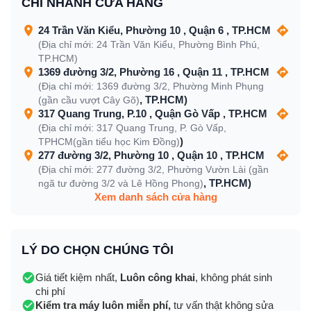
CHI NHÁNH CỬA HÀNG
24 Trần Văn Kiểu, Phường 10 , Quận 6 , TP.HCM
(Địa chỉ mới: 24 Trần Văn Kiểu, Phường Bình Phú,
TP.HCM)
1369 đường 3/2, Phường 16 , Quận 11 , TP.HCM
(Địa chỉ mới: 1369 đường 3/2, Phường Minh Phụng
, TP.HCM)
(gần cầu vượt Cây Gõ)
317 Quang Trung, P.10 , Quận Gò Vấp , TP.HCM
(Địa chỉ mới: 317 Quang Trung, P. Gò Vấp,
)
TPHCM(gần tiểu học Kim Đồng)
277 đường 3/2, Phường 10 , Quận 10 , TP.HCM
(Địa chỉ mới: 277 đường 3/2, Phường Vườn Lài (gần
, TP.HCM)
ngã tư đường 3/2 và Lê Hồng Phong)
Xem danh sách cửa hàng
LÝ DO CHỌN CHÚNG TÔI
Giá tiết kiệm nhất,
Luôn công khai
, không phát sinh
chi phí
Kiểm tra máy luôn miễn phí,
tư vấn thật không sửa