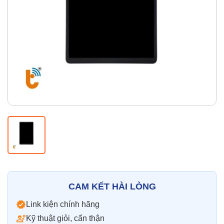
Thay pin
Pin iPhone
Pin Samsumg
Pin Oppo
Pin Xiaomi
Pin Realme
Thay vỏ
Vỏ iPhone
Vỏ Samsung
Vỏ Xiaomi
Vỏ Oppo
Vỏ Huawei
Vỏ Vivo
CAM KẾT HÀI LÒNG
Link kiện chính hãng
Kỹ thuật giỏi, cẩn thận