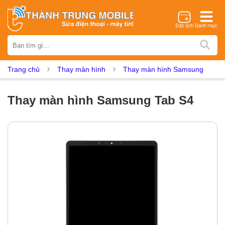
Thương hiệu
iPhone
Samsung
Oppo
Xiaomi
Realme
Vivo
Trang chủ
Thay màn hình
Thay màn hình Samsung
Vsmart
Huawei
Nokia
Google Pixel
OnePlus
Asus
Sony
Vertu
LG
Tecno
Thay màn hình Samsung Tab S4
Dịch vụ sửa chữa
Thay màn hình
Thay pin
Ép kính
Thay camera
Thay loa
Thay kính lưng
Thay vỏ
Thay chân sạc
Thay mic
Thay rung
Thay main
Unlock - Mở Khoá
Thay màn hình
Màn hình iPhone
Màn hình Samsung
Màn hình Oppo
Màn hình Xiaomi
Màn hình Realme
Màn hình Vivo
Màn hình Vsmart
Màn hình Google Pixel