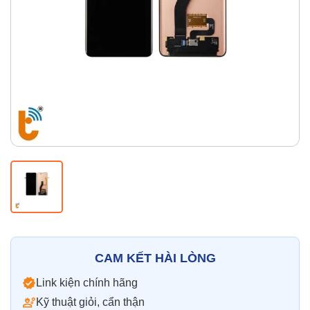
Thay pin
Pin iPhone
Pin Samsumg
Pin Oppo
Pin Xiaomi
Pin Realme
Thay vỏ
Vỏ iPhone
Vỏ Samsung
Vỏ Xiaomi
Vỏ Oppo
Vỏ Huawei
Vỏ Vivo
CAM KẾT HÀI LÒNG
Link kiện chính hãng
Kỹ thuật giỏi, cẩn thận