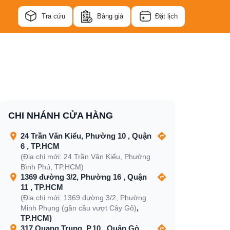
Tra cứu
Bảng giá
Đặt lịch
CHI NHÁNH CỬA HÀNG
24 Trần Văn Kiểu, Phường 10 , Quận
6 , TP.HCM
(Địa chỉ mới: 24 Trần Văn Kiểu, Phường
Bình Phú, TP.HCM)
1369 đường 3/2, Phường 16 , Quận
11 , TP.HCM
(Địa chỉ mới: 1369 đường 3/2, Phường
,
Minh Phụng (gần cầu vượt Cây Gõ)
TP.HCM)
317 Quang Trung, P.10 , Quận Gò