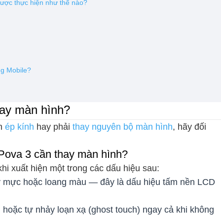
ược thực hiện như thế nào?
ng Mobile?
hay màn hình?
ần
ép kính
hay phải
thay nguyên bộ màn hình
, hãy đối
Pova 3 cần thay màn hình?
i xuất hiện một trong các dấu hiệu sau:
ảy mực hoặc loang màu — đây là dấu hiệu tấm nền LCD
 hoặc tự nhảy loạn xạ (ghost touch) ngay cả khi không