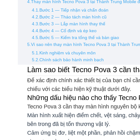
4.Thay màn hình Tecno Pova 3 tại Thành Trung Mobile đ
4.1.Bước 1 — Tiếp nhận và chẩn đoán
4.2.Bước 2 — Tháo tách màn hình cũ
4.3.Bước 3 — Lắp màn hình thay thế
4.4.Bước 4 — Cố định và ép keo
4.5.Bước 5 — Kiểm tra tổng thể và bàn giao
5.Vì sao nên thay màn hình Tecno Pova 3 tại Thành Tru
5.1.Kinh nghiệm và chuyên môn
5.2.Chính sách bảo hành minh bạch
Làm sao biết Tecno Pova 3 cần t
Để xác định chính xác thiết bị của bạn chỉ c
chiếu với các biểu hiện kỹ thuật dưới đây.
Những dấu hiệu nào cho thấy Tecno 
Tecno Pova 3 cần thay màn hình nguyên bộ kh
Màn hình xuất hiện điểm chết, vệt sáng, ch
bên trong đã bị tổn thương vật lý.
Cảm ứng bị đơ, liệt một phần, phản hồi chậm