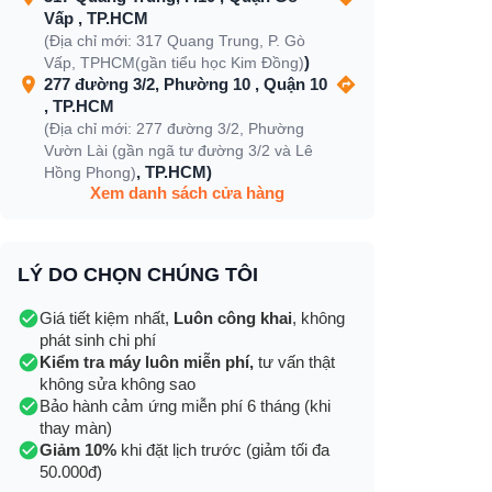
Vấp , TP.HCM
(Địa chỉ mới: 317 Quang Trung, P. Gò
)
Vấp, TPHCM(gần tiểu học Kim Đồng)
277 đường 3/2, Phường 10 , Quận 10
, TP.HCM
(Địa chỉ mới: 277 đường 3/2, Phường
Vườn Lài (gần ngã tư đường 3/2 và Lê
, TP.HCM)
Hồng Phong)
Xem danh sách cửa hàng
LÝ DO CHỌN CHÚNG TÔI
Giá tiết kiệm nhất,
Luôn công khai
, không
phát sinh chi phí
Kiểm tra máy luôn miễn phí,
tư vấn thật
không sửa không sao
Bảo hành cảm ứng miễn phí 6 tháng (khi
thay màn)
Giảm 10%
khi đặt lịch trước (giảm tối đa
50.000đ)