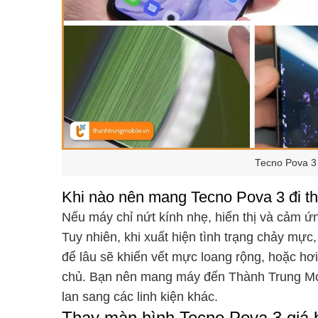
Tecno Pova 3 
Khi nào nên mang Tecno Pova 3 đi t
Nếu máy chỉ nứt kính nhẹ, hiển thị và cảm ứn
Tuy nhiên, khi xuất hiện tình trạng chảy mực
để lâu sẽ khiến vết mực loang rộng, hoặc hơ
chủ. Bạn nên mang máy đến Thành Trung Mobil
lan sang các linh kiện khác.
Thay màn hình Tecno Pova 3 giá b