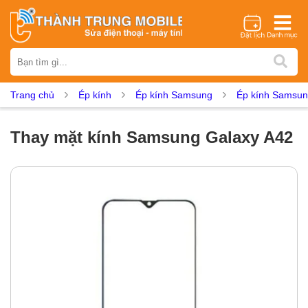
Thương hiệu
iPhone
Samsung
Oppo
Xiaomi
Realme
Vivo
Trang chủ
Ép kính
Ép kính Samsung
Ép kính Samsun
Vsmart
Huawei
Nokia
Google Pixel
OnePlus
Asus
Sony
Vertu
LG
Tecno
Thay mặt kính Samsung Galaxy A42
Dịch vụ sửa chữa
Thay màn hình
Thay pin
Ép kính
Thay camera
Thay loa
Thay kính lưng
Thay vỏ
Thay chân sạc
Thay mic
Thay rung
Thay main
Unlock - Mở Khoá
Thay màn hình
Màn hình iPhone
Màn hình Samsung
Màn hình Oppo
Màn hình Xiaomi
Màn hình Realme
Màn hình Vivo
Màn hình Vsmart
Màn hình Google Pixel