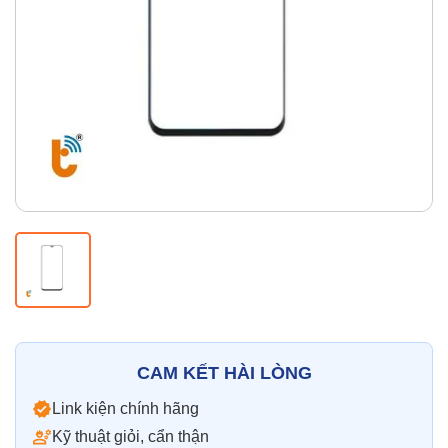
Thay pin
Pin iPhone
Pin Samsumg
Pin Oppo
Pin Xiaomi
Pin Realme
Thay vỏ
Vỏ iPhone
Vỏ Samsung
Vỏ Xiaomi
Vỏ Oppo
Vỏ Huawei
Vỏ Vivo
CAM KẾT HÀI LÒNG
Link kiện chính hãng
Kỹ thuật giỏi, cẩn thận