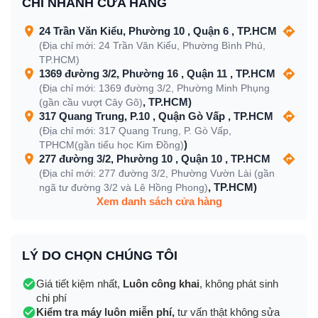
CHI NHÁNH CỬA HÀNG
24 Trần Văn Kiểu, Phường 10 , Quận 6 , TP.HCM
(Địa chỉ mới: 24 Trần Văn Kiểu, Phường Bình Phú,
TP.HCM)
1369 đường 3/2, Phường 16 , Quận 11 , TP.HCM
(Địa chỉ mới: 1369 đường 3/2, Phường Minh Phụng
, TP.HCM)
(gần cầu vượt Cây Gõ)
317 Quang Trung, P.10 , Quận Gò Vấp , TP.HCM
(Địa chỉ mới: 317 Quang Trung, P. Gò Vấp,
)
TPHCM(gần tiểu học Kim Đồng)
277 đường 3/2, Phường 10 , Quận 10 , TP.HCM
(Địa chỉ mới: 277 đường 3/2, Phường Vườn Lài (gần
, TP.HCM)
ngã tư đường 3/2 và Lê Hồng Phong)
Xem danh sách cửa hàng
LÝ DO CHỌN CHÚNG TÔI
Giá tiết kiệm nhất,
Luôn công khai
, không phát sinh
chi phí
Kiểm tra máy luôn miễn phí,
tư vấn thật không sửa