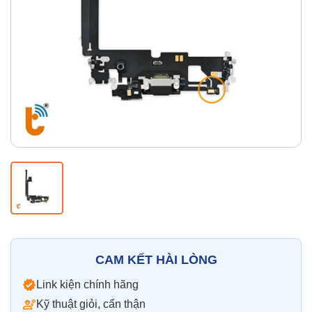
Thay pin
Pin iPhone
Pin Samsumg
Pin Oppo
Pin Xiaomi
Pin Realme
Thay vỏ
Vỏ iPhone
Vỏ Samsung
Vỏ Xiaomi
Vỏ Oppo
Vỏ Huawei
Vỏ Vivo
CAM KẾT HÀI LÒNG
Link kiện chính hãng
Kỹ thuật giỏi, cẩn thận