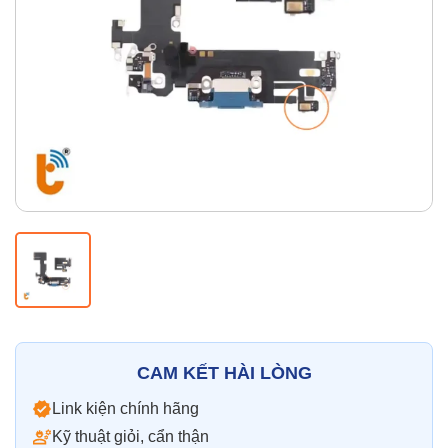
Thay pin
Pin iPhone
Pin Samsumg
Pin Oppo
Pin Xiaomi
Pin Realme
Thay vỏ
Vỏ iPhone
Vỏ Samsung
Vỏ Xiaomi
Vỏ Oppo
Vỏ Huawei
Vỏ Vivo
CAM KẾT HÀI LÒNG
Link kiện chính hãng
Kỹ thuật giỏi, cẩn thận