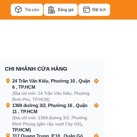
Tra cứu
Bảng giá
Đặt lịch
CHI NHÁNH CỬA HÀNG
24 Trần Văn Kiểu, Phường 10 , Quận
6 , TP.HCM
(Địa chỉ mới: 24 Trần Văn Kiểu, Phường
Bình Phú, TP.HCM)
1369 đường 3/2, Phường 16 , Quận
11 , TP.HCM
(Địa chỉ mới: 1369 đường 3/2, Phường
,
Minh Phụng (gần cầu vượt Cây Gõ)
TP.HCM)
317 Quang Trung, P.10 , Quận Gò