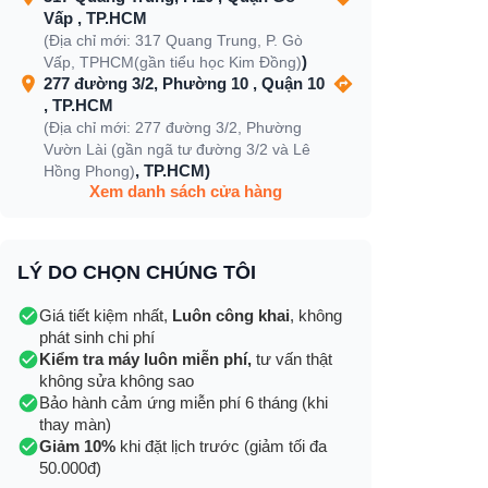
Vấp , TP.HCM
(Địa chỉ mới: 317 Quang Trung, P. Gò
)
Vấp, TPHCM(gần tiểu học Kim Đồng)
277 đường 3/2, Phường 10 , Quận 10
, TP.HCM
(Địa chỉ mới: 277 đường 3/2, Phường
Vườn Lài (gần ngã tư đường 3/2 và Lê
, TP.HCM)
Hồng Phong)
Xem danh sách cửa hàng
LÝ DO CHỌN CHÚNG TÔI
Giá tiết kiệm nhất,
Luôn công khai
, không
phát sinh chi phí
Kiểm tra máy luôn miễn phí,
tư vấn thật
không sửa không sao
Bảo hành cảm ứng miễn phí 6 tháng (khi
thay màn)
Giảm 10%
khi đặt lịch trước (giảm tối đa
50.000đ)